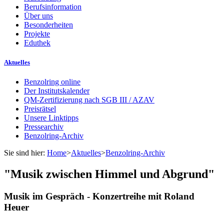
Berufsinformation
Über uns
Besonderheiten
Projekte
Eduthek
Aktuelles
Benzolring online
Der Institutskalender
QM-Zertifizierung nach SGB III / AZAV
Preisrätsel
Unsere Linktipps
Pressearchiv
Benzolring-Archiv
Sie sind hier:
Home
>
Aktuelles
>
Benzolring-Archiv
"Musik zwischen Himmel und Abgrund"
Musik im Gespräch - Konzertreihe mit Roland
Heuer