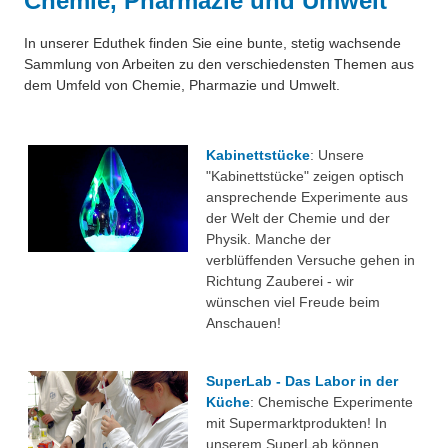
Chemie, Pharmazie und Umwelt
Über uns
Nanotechnologie
In unserer Eduthek finden Sie eine bunte, stetig wachsende
Besonderheiten
Sammlung von Arbeiten zu den verschiedensten Themen aus
Chemie in der Mikrowelle
dem Umfeld von Chemie, Pharmazie und Umwelt.
Projekte
Chemischer Index und Gewässergüte
Eduthek
Kabinettstücke
: Unsere
Herbarium
"Kabinettstücke" zeigen optisch
ansprechende Experimente aus
Arzneipflanzen im Botanischen Garten Hohenheim
der Welt der Chemie und der
Physik. Manche der
Perlonfasern
verblüffenden Versuche gehen in
Richtung Zauberei - wir
Suppenchemie
wünschen viel Freude beim
Anschauen!
Experimente mit Oxi-Reinigern
Chemie im alten Ägypten
SuperLab - Das Labor in der
Küche
: Chemische Experimente
Videos unter dem Mikroskop
mit Supermarktprodukten! In
unserem SuperLab können