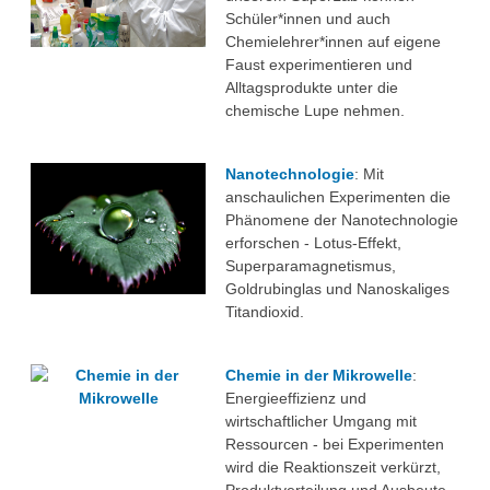
Projektarbeiten
Schüler*innen und auch
Chemielehrer*innen auf eigene
Kupfer-Kreislauf
Faust experimentieren und
Alltagsprodukte unter die
Chemie en miniature
chemische Lupe nehmen.
Wettbewerb Umweltfreundlicher Chemieunterricht
Nanotechnologie
: Mit
Chemiewaffen
anschaulichen Experimenten die
Phänomene der Nanotechnologie
Supraleiter
erforschen - Lotus-Effekt,
Superparamagnetismus,
Das Osterei
Goldrubinglas und Nanoskaliges
Titandioxid.
Weihnachtschemie
Weihnachtsgalenik
Chemie in der Mikrowelle
:
Energieeffizienz und
wirtschaftlicher Umgang mit
Ressourcen - bei Experimenten
wird die Reaktionszeit verkürzt,