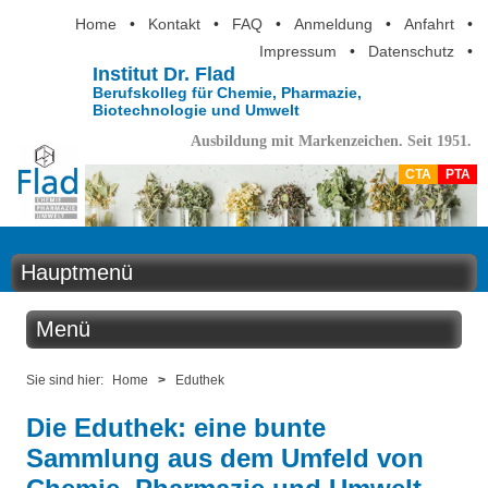
Home
•
Kontakt
•
FAQ
•
Anmeldung
•
Anfahrt
•
Impressum
•
Datenschutz
•
Institut Dr. Flad
Berufskolleg für Chemie, Pharmazie,
Biotechnologie und Umwelt
Ausbildung mit Markenzeichen. Seit 1951.
CTA
PTA
Hauptmenü
Home
Menü
Aktuelles
Eduthek
Sie sind hier:
Home
>
Eduthek
Ausbildung
Die Eduthek: eine bunte
Kabinettstücke
Sammlung aus dem Umfeld von
Berufsinformation
SuperLab - Das Labor in der Küche