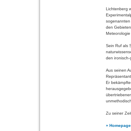
Lichtenberg 
Experimental
sogenannte
den Gebieten
Meteorologie
Sein Ruf als S
naturwissens
den ironisch-
Aus seinen A
Repräsentant
Er bekämpfte 
herausgegebe
übertriebenen
unmethodisc
Zu seiner Zei
» Homepage 