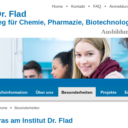
Home
•
Kontakt
•
FAQ
•
Anmeldun
Dr. Flad
eg für Chemie, Pharmazie, Biotechnol
Ausbildun
ufsinformation
Über uns
Besonderheiten
Projekte
E
Home
>
Besonderheiten
ras am Institut Dr. Flad