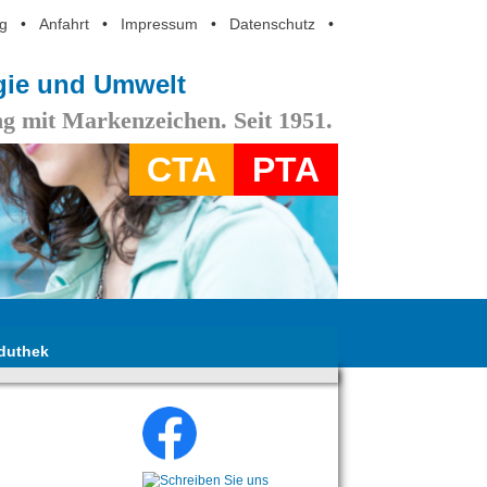
g
•
Anfahrt
•
Impressum
•
Datenschutz
•
ogie und Umwelt
g mit Markenzeichen. Seit 1951.
CTA
PTA
duthek