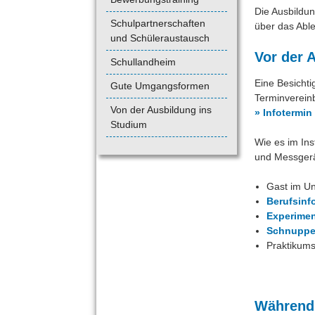
Die Ausbildun
Schulpartnerschaften
über das Abl
und Schüleraustausch
Vor der 
Schullandheim
Eine Besichti
Gute Umgangsformen
Terminvereinb
Von der Ausbildung ins
» Infotermin
Studium
Wie es im Ins
und Messgerä
Gast im Un
Berufsinf
Experimen
Schnupper
Praktikum
Während 