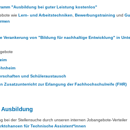
ramm "Ausbildung bei guter Leistung kostenlos"
ebote wie
Lern- und Arbeitstechniken
,
Bewerbungstraining
und
Gu
rmen
 Verankerung von "Bildung für nachhaltige Entwicklung" in Unte
ngebote
eim
ohnheim
erschaften und Schüleraustausch
n Zusatzunterricht zur Erlangung der Fachhochschulreife (FHR)
 Ausbildung
g bei der Stellensuche durch unseren internen Jobangebote-Verteiler
arktchancen für Technische Assistent*innen