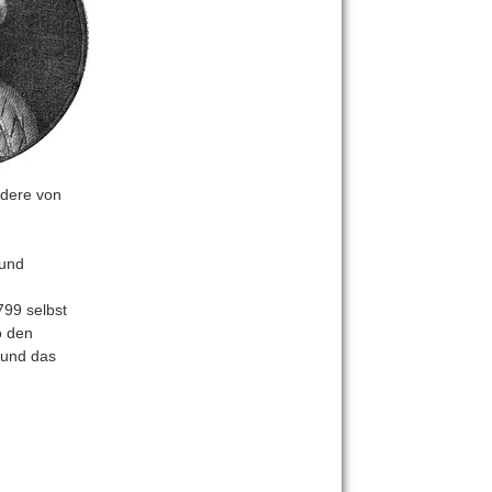
ndere von
 und
799 selbst
o den
 und das