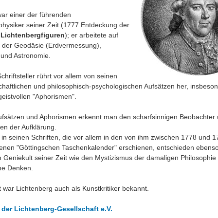
war einer der führenden
physiker seiner Zeit (1777 Entdeckung der
n
Lichtenbergfiguren
); er arbeitete auf
 der Geodäsie (Erdvermessung),
 und Astronomie.
chriftsteller rührt vor allem von seinen
chaftlichen und philosophisch-psychologischen Aufsätzen her, insbeso
geistvollen "Aphorismen".
ufsätzen und Aphorismen erkennt man den scharfsinnigen Beobachter
en der Aufklärung.
in seinen Schriften, die vor allem in den von ihm zwischen 1778 und 1
nen "Göttingschen Taschenkalender" erschienen, entschieden ebens
 Geniekult seiner Zeit wie den Mystizismus der damaligen Philosophie
he Denken.
t war Lichtenberg auch als Kunstkritiker bekannt.
der Lichtenberg-Gesellschaft e.V.