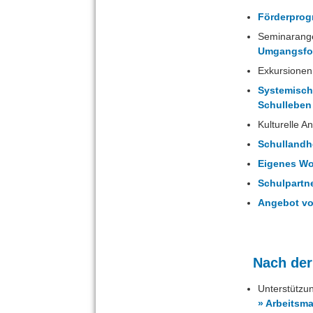
Förderprog
Seminarang
Umgangsfo
Exkursionen
Systemische
Schulleben
Kulturelle A
Schullandh
Eigenes W
Schulpartn
Angebot vo
Nach der
Unterstützun
» Arbeitsm