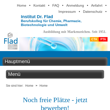
Home
•
Kontakt
•
FAQ
•
Anmeldung
•
Anfahrt
•
Impressum
•
Datenschutz
•
Institut Dr. Flad
Berufskolleg für Chemie, Pharmazie,
Biotechnologie und Umwelt
Ausbildung mit Markenzeichen. Seit 1951.
CTA
PTA
Hauptmenü
Home
Menü
Aktuelles
Home
Sie sind hier:
Home
>
Home
Ausbildung
Noch freie Plätze - jetzt
CTA-Ausbildung
Berufsinformation
bewerben!
PTA-Ausbildung