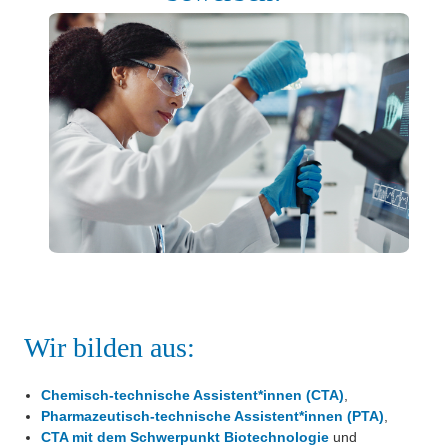
Über uns
CTA mit Schwerpunkt Biotechnologie
Besonderheiten
CTA mit Schwerpunkt Umwelt
Projekte
Angebote für Lehrer*innen
Eduthek
Angebote für Schüler*innen
Gästebuch
Startseiten-Archiv
Wir bilden aus:
Chemisch-technische Assistent*innen (CTA)
,
Pharmazeutisch-technische Assistent*innen (PTA)
,
CTA mit dem Schwerpunkt Biotechnologie
und