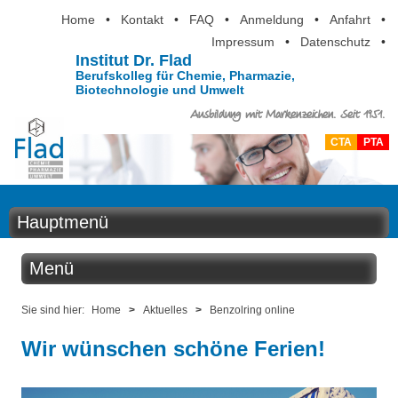
Home
•
Kontakt
•
FAQ
•
Anmeldung
•
Anfahrt
•
Impressum
•
Datenschutz
•
Institut Dr. Flad
Berufskolleg für Chemie, Pharmazie,
Biotechnologie und Umwelt
Ausbildung mit Markenzeichen. Seit 1951.
CTA
PTA
Hauptmenü
Home
Menü
Aktuelles
Aktuelles
Sie sind hier:
Home
>
Aktuelles
>
Benzolring online
Ausbildung
Wir wünschen schöne Ferien!
Benzolring online
Berufsinformation
Der Institutskalender