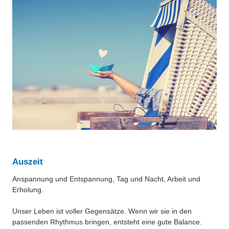
Über uns
QM-Zertifizierung nach SGB III / AZAV
Besonderheiten
Preisrätsel
Projekte
Unsere Linktipps
Eduthek
Pressearchiv
Benzolring-Archiv
Auszeit
Anspannung und Entspannung, Tag und Nacht, Arbeit und
Erholung.
Unser Leben ist voller Gegensätze. Wenn wir sie in den
passenden Rhythmus bringen, entsteht eine gute Balance.