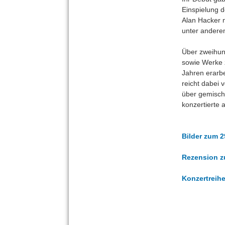
Einspielung d
Alan Hacker n
unter andere
Über zweihun
sowie Werke 
Jahren erarbe
reicht dabei 
über gemisch
konzertierte
Bilder zum 2
Rezension z
Konzertreihe