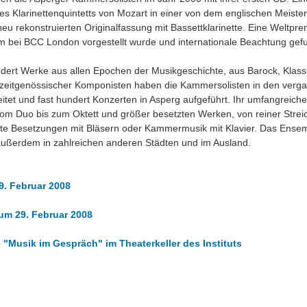
es Klarinettenquintetts von Mozart in einer von dem englischen Meisterk
eu rekonstruierten Originalfassung mit Bassettklarinette. Eine Weltpre
m bei BCC London vorgestellt wurde und internationale Beachtung gef
dert Werke aus allen Epochen der Musikgeschichte, aus Barock, Klass
zeitgenössischer Komponisten haben die Kammersolisten in den verg
itet und fast hundert Konzerten in Asperg aufgeführt. Ihr umfangreich
vom Duo bis zum Oktett und größer besetzten Werken, von reiner Stre
te Besetzungen mit Bläsern oder Kammermusik mit Klavier. Das Ense
 außerdem in zahlreichen anderen Städten und im Ausland.
9. Februar 2008
um 29. Februar 2008
 "Musik im Gespräch" im Theaterkeller des Instituts