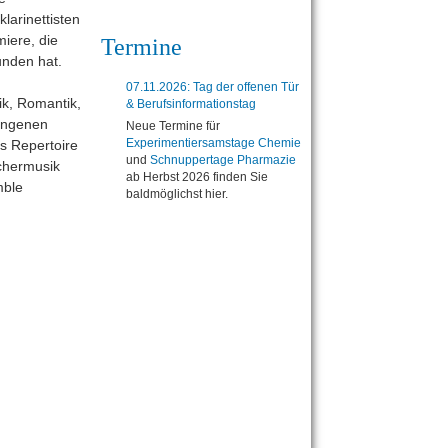
larinettisten
miere, die
Termine
unden hat.
07.11.2026: Tag der offenen Tür
ik, Romantik,
& Berufsinformationstag
angenen
Neue Termine für
Experimentiersamstage Chemie
es Repertoire
und
Schnuppertage Pharmazie
ichermusik
ab Herbst 2026 finden Sie
mble
baldmöglichst hier.