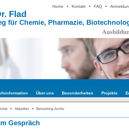
Home
•
Kontakt
•
FAQ
•
Anmeldun
Dr. Flad
eg für Chemie, Pharmazie, Biotechnol
Ausbildun
ufsinformation
Über uns
Besonderheiten
Projekte
E
Home
>
Aktuelles
>
Benzolring-Archiv
im Gespräch