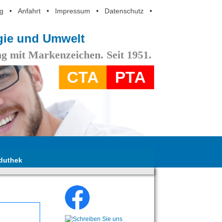
g
•
Anfahrt
•
Impressum
•
Datenschutz
•
ogie und Umwelt
g mit Markenzeichen. Seit 1951.
CTA
PTA
duthek