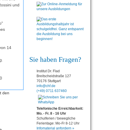
ossini und
o"
nes
 von 14
Sie haben Fragen?
g.
Institut Dr. Flad
Breitscheidstraße 127
80
70176 Stuttgart
info@chf.de
(+49) 0711 637460
t den
Telefonische Erreichbarkeit:
Mo. - Fr. 8 - 16 Uhr
Schulferien / bewegliche
Ferientage: Mo-Fr 8-12 Uhr
Infomaterial anfordern »
e