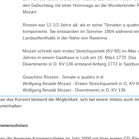
den Geburtstag mit einer Hommage an die Wunderkinder R
Mozart.
Rossini war 12 1/2 Jahre alt, als er seine "Sonaten a quattr
komponierte. Sie entstanden im Sommer 1804 während ei
Landauftenthalts in der Nähe von Ravenna.
Mozart schrieb sein erstes Streichquartett (KV 80) im Alter
Jahren in einem Gasthaus in Lodi am 15. März 1770. Das
Divertimento in D, KV 136 entstand Anfang 1772 in Salzbur
Gioachino Rossini - Sonate a quattro in A
Wolfgang Amadé Mozart - Erstes Streichquartett in G, KV 
Wolfgang Amadé Mozart - Divertimento in D, KV 136
an das Konzert bestand die Möglichkeit, sich bei einem Imbiss auch mi
unterhalten.
mmersolisten
en die Asperger Kammersolisten im Jahr 2000 mit ihrer ersten CD: Ein