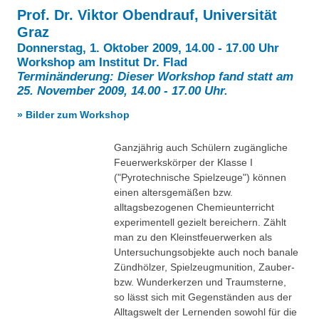
Besonderheiten
Prof. Dr. Viktor Obendrauf, Universität
Preisrätsel
Graz
Projekte
Donnerstag, 1. Oktober 2009, 14.00 - 17.00 Uhr
Unsere Linktipps
Workshop am Institut Dr. Flad
Eduthek
Terminänderung: Dieser Workshop fand statt am
Pressearchiv
25. November 2009, 14.00 - 17.00 Uhr.
» Bilder zum Workshop
Benzolring-Archiv
Ganzjährig auch Schülern zugängliche
Feuerwerkskörper der Klasse I
("Pyrotechnische Spielzeuge") können
einen altersgemäßen bzw.
alltagsbezogenen Chemieunterricht
experimentell gezielt bereichern. Zählt
man zu den Kleinstfeuerwerken als
Untersuchungsobjekte auch noch banale
Zündhölzer, Spielzeugmunition, Zauber-
bzw. Wunderkerzen und Traumsterne,
so lässt sich mit Gegenständen aus der
Alltagswelt der Lernenden sowohl für die