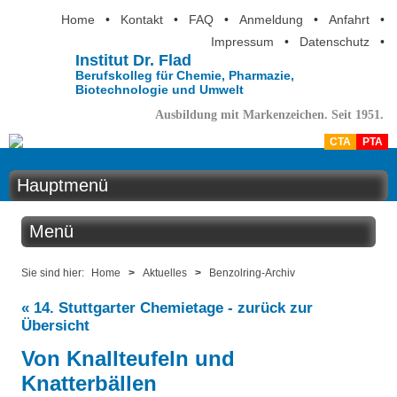
Home
•
Kontakt
•
FAQ
•
Anmeldung
•
Anfahrt
•
Impressum
•
Datenschutz
•
Institut Dr. Flad
Berufskolleg für Chemie, Pharmazie,
Biotechnologie und Umwelt
Ausbildung mit Markenzeichen. Seit 1951.
CTA
PTA
Hauptmenü
Home
Menü
Aktuelles
Aktuelles
Sie sind hier:
Home
>
Aktuelles
>
Benzolring-Archiv
Ausbildung
« 14. Stuttgarter Chemietage - zurück zur
Benzolring online
Übersicht
Berufsinformation
Von Knallteufeln und
Der Institutskalender
Über uns
Knatterbällen
QM-Zertifizierung nach SGB III / AZAV