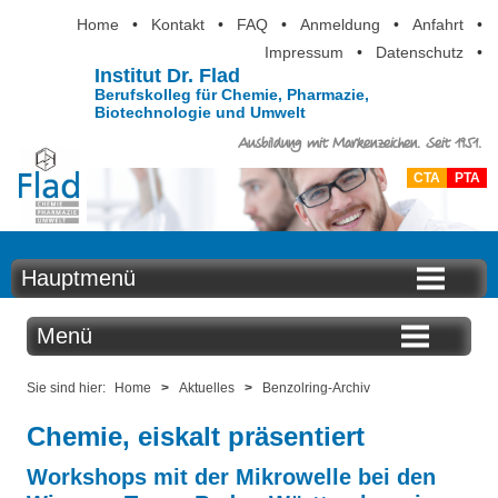
Home
•
Kontakt
•
FAQ
•
Anmeldung
•
Anfahrt
•
Impressum
•
Datenschutz
•
Institut Dr. Flad
Berufskolleg für Chemie, Pharmazie,
Biotechnologie und Umwelt
Ausbildung mit Markenzeichen. Seit 1951.
CTA
PTA
Hauptmenü
Home
Menü
Aktuelles
Aktuelles
Sie sind hier:
Home
>
Aktuelles
>
Benzolring-Archiv
Ausbildung
Chemie, eiskalt präsentiert
Benzolring online
Berufsinformation
Workshops mit der Mikrowelle bei den
Der Institutskalender