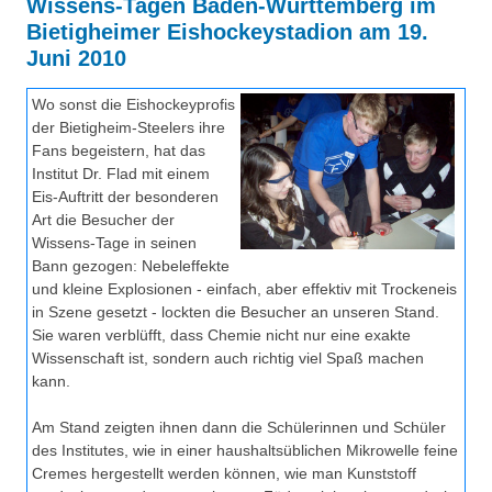
Wissens-Tagen Baden-Württemberg im
Über uns
Bietigheimer Eishockeystadion am 19.
QM-Zertifizierung nach SGB III / AZAV
Juni 2010
Besonderheiten
Preisrätsel
Wo sonst die Eishockeyprofis
Projekte
der Bietigheim-Steelers ihre
Unsere Linktipps
Fans begeistern, hat das
Eduthek
Institut Dr. Flad mit einem
Pressearchiv
Eis-Auftritt der besonderen
Art die Besucher der
Benzolring-Archiv
Wissens-Tage in seinen
Bann gezogen: Nebeleffekte
und kleine Explosionen - einfach, aber effektiv mit Trockeneis
in Szene gesetzt - lockten die Besucher an unseren Stand.
Sie waren verblüfft, dass Chemie nicht nur eine exakte
Wissenschaft ist, sondern auch richtig viel Spaß machen
kann.
Am Stand zeigten ihnen dann die Schülerinnen und Schüler
des Institutes, wie in einer haushaltsüblichen Mikrowelle feine
Cremes hergestellt werden können, wie man Kunststoff