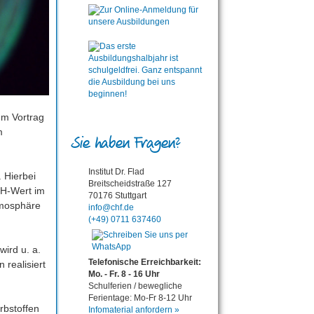
em Vortrag
m
Sie haben Fragen?
Institut Dr. Flad
 Hierbei
Breitscheidstraße 127
pH-Wert im
70176 Stuttgart
tmosphäre
info@chf.de
(+49) 0711 637460
ird u. a.
Telefonische Erreichbarkeit:
 realisiert
Mo. - Fr. 8 - 16 Uhr
Schulferien / bewegliche
Ferientage: Mo-Fr 8-12 Uhr
rbstoffen
Infomaterial anfordern »