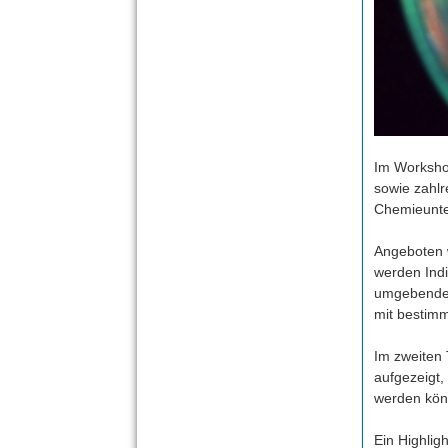
Im Worksho
sowie zahlr
Chemieunter
Angeboten 
werden Indi
umgebenden
mit bestim
Im zweiten 
aufgezeigt,
werden kön
Ein Highlig