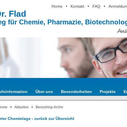
Home
•
Kontakt
•
FAQ
•
Anmeldun
Dr. Flad
eg für Chemie, Pharmazie, Biotechnol
Ausb
ufsinformation
Über uns
Besonderheiten
Projekte
E
Home
>
Aktuelles
>
Benzolring-Archiv
arter Chemietage - zurück zur Übersicht