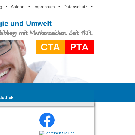
g
•
Anfahrt
•
Impressum
•
Datenschutz
•
ogie und Umwelt
ildung mit Markenzeichen. Seit 1951.
CTA
PTA
duthek