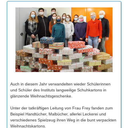
Über uns
QM-Zertifizierung nach SGB III / AZAV
Besonderheiten
Preisrätsel
Projekte
Unsere Linktipps
Eduthek
Pressearchiv
Benzolring-Archiv
Auch in diesem Jahr verwandelten wieder Schülerinnen
und Schüler des Instituts langweilige Schuhkartons in
glänzende Weihnachtsgeschenke.
Unter der tatkräftigen Leitung von Frau Frey fanden zum
Beispiel Handtücher, Malbücher, allerlei Leckerei und
verschiedenes Spielzeug ihren Weg in die bunt verpackten
Weihnachtskartons.