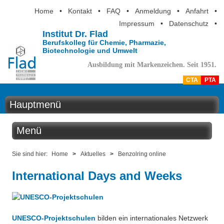
Home
•
Kontakt
•
FAQ
•
Anmeldung
•
Anfahrt
•
Impressum
•
Datenschutz
•
Institut Dr. Flad
Berufskolleg für Chemie, Pharmazie,
Biotechnologie und Umwelt
Ausbildung mit Markenzeichen. Seit 1951.
CTA
PTA
Hauptmenü
Home
Menü
Aktuelles
Aktuelles
Sie sind hier:
Home
>
Aktuelles
>
Benzolring online
Ausbildung
International Days and Weeks
Benzolring online
Berufsinformation
Der Institutskalender
Über uns
UNESCO-Projektschulen
bilden ein internationales Netzwerk
QM-Zertifizierung nach SGB III / AZAV