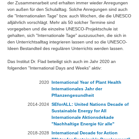
der Zusammenarbeit und erhalten immer wieder Anregungen
Besonderheiten
von außen für den Schulalltag. Solche Anregungen sind auch
Preisrätsel
die "Internationalen Tage" bzw. auch Wochen, die die UNESCO
Projekte
alljährlich vorschlägt. Mehr als 50 solcher Termine sind
Unsere Linktipps
vorgegeben und die einzelne UNESCO-Projektschule ist
Eduthek
gehalten, sich "Internationale Tage" auszusuchen, die sich in
Pressearchiv
den Unterrichtsalltag integrieren lassen und so die UNESCO-
Ideen Bestandteil des regulären Unterrichts werden lassen.
Benzolring-Archiv
Das Institut Dr. Flad beteiligt sich auch im Jahr 2020 an
folgenden "International Days and Weeks" aktiv:
2020
International Year of Plant Health
Internationales Jahr der
Pflanzengesundheit
2014-2024
SEforALL: United Nations Decade of
Sustainable Energy for All
Internationale Aktionsdekade
"Nachhaltige Energie für alle"
2018-2028
International Decade for Action