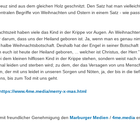
euz sind aus dem gleichen Holz geschnitzt. Den Satz hat man vielleich
entralen Begriffe von Weihnachten und Ostern in einem Satz - wie pass
chtszeit haben viele das Kind in der Krippe vor Augen. An Weihnachte
r darum, dass uns der Heiland geboren ist. Ja, wenn man es genau nim
 halbe Weihnachtsbotschaft. Deshalb hat der Engel in seiner Botschaf
 euch ist heute der Heiland geboren, ... welcher ist Christus, der Herr.
bei dem kleinen hilflosen Kind in der Krippe stehen, sondern weist nach 
mal leiden und sterben wird; zu dem, der das Versagen von uns Mensch
, der mit uns leidet in unseren Sorgen und Nöten, ja, der bis in die tie
ns, bis zum Tod mit uns geht.
https://www.4me.media/merry-x-mas.html
d mit freundlicher Genehmigung den
Marburger Medien
/
4me.media
e