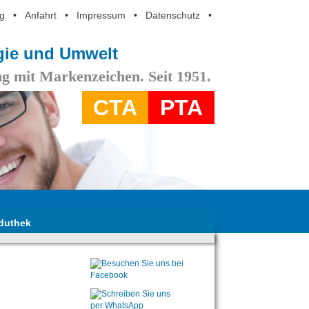
g
•
Anfahrt
•
Impressum
•
Datenschutz
•
ogie und Umwelt
g mit Markenzeichen. Seit 1951.
CTA
PTA
duthek