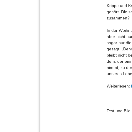
Krippe und Kr
gehört. Die z
zusammen?
In der Weihna
aber nicht nu
sogar nur die
gesagt: „Denn
bleibt nicht 
dem, der ein
nimmt; zu dem
unseres Lebe
Weiterlesen:
Text und Bil