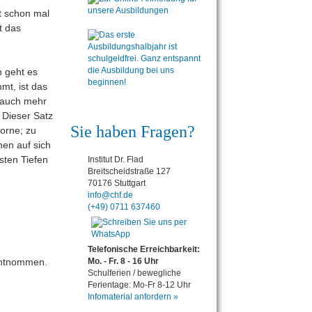
t schon mal
t das
n geht es
mt, ist das
t auch mehr
” Dieser Satz
Sie haben Fragen?
vorne; zu
en auf sich
fsten Tiefen
Institut Dr. Flad
Breitscheidstraße 127
70176 Stuttgart
info@chf.de
(+49) 0711 637460
Telefonische Erreichbarkeit:
Mo. - Fr. 8 - 16 Uhr
ntnommen.
Schulferien / bewegliche
Ferientage: Mo-Fr 8-12 Uhr
Infomaterial anfordern »