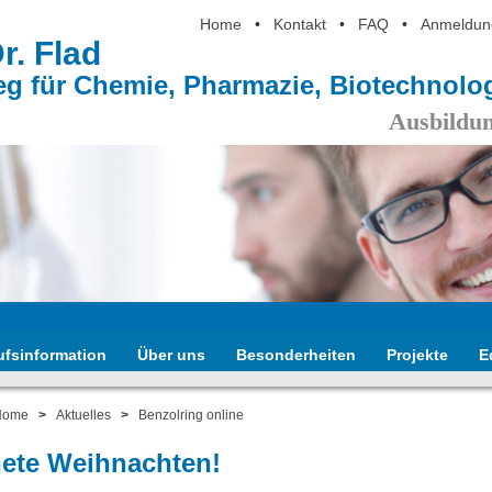
Home
•
Kontakt
•
FAQ
•
Anmeldun
Dr. Flad
eg für Chemie, Pharmazie, Biotechnol
Ausbildun
ufsinformation
Über uns
Besonderheiten
Projekte
E
Home
>
Aktuelles
>
Benzolring online
ete Weihnachten!