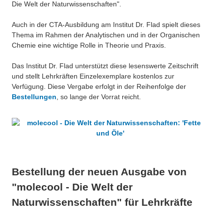
Die Welt der Naturwissenschaften".
Über uns
QM-Zertifizierung nach SGB III / AZAV
Auch in der CTA-Ausbildung am Institut Dr. Flad spielt dieses
Besonderheiten
Thema im Rahmen der Analytischen und in der Organischen
Preisrätsel
Chemie eine wichtige Rolle in Theorie und Praxis.
Projekte
Unsere Linktipps
Das Institut Dr. Flad unterstützt diese lesenswerte Zeitschrift
Eduthek
und stellt Lehrkräften Einzelexemplare kostenlos zur
Pressearchiv
Verfügung. Diese Vergabe erfolgt in der Reihenfolge der
Bestellungen
, so lange der Vorrat reicht.
Benzolring-Archiv
Bestellung der neuen Ausgabe von
"molecool - Die Welt der
Naturwissenschaften" für Lehrkräfte