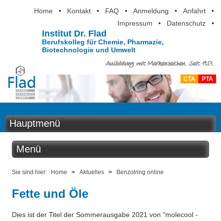
Home
•
Kontakt
•
FAQ
•
Anmeldung
•
Anfahrt
•
Impressum
•
Datenschutz
•
Institut Dr. Flad
Berufskolleg für Chemie, Pharmazie,
Biotechnologie und Umwelt
Ausbildung mit Markenzeichen. Seit 1951.
CTA
PTA
Hauptmenü
Home
Menü
Aktuelles
Aktuelles
Sie sind hier:
Home
>
Aktuelles
>
Benzolring online
Ausbildung
Fette und Öle
Benzolring online
Berufsinformation
Dies ist der Titel der Sommerausgabe 2021 von "molecool -
Der Institutskalender