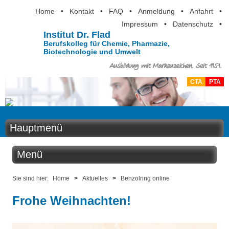
Home
•
Kontakt
•
FAQ
•
Anmeldung
•
Anfahrt
•
Impressum
•
Datenschutz
•
Institut Dr. Flad
Berufskolleg für Chemie, Pharmazie,
Biotechnologie und Umwelt
Ausbildung mit Markenzeichen. Seit 1951.
CTA
PTA
Hauptmenü
Home
Menü
Aktuelles
Aktuelles
Sie sind hier:
Home
>
Aktuelles
>
Benzolring online
Ausbildung
Frohe Weihnachten!
Benzolring online
Berufsinformation
Der Institutskalender