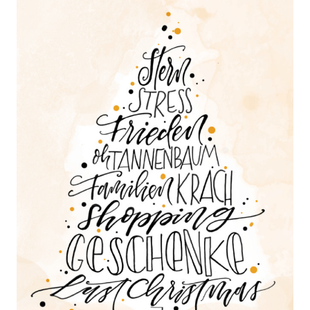
Über uns
QM-Zertifizierung nach SGB III / AZAV
Besonderheiten
Preisrätsel
Projekte
Unsere Linktipps
Eduthek
Pressearchiv
Benzolring-Archiv