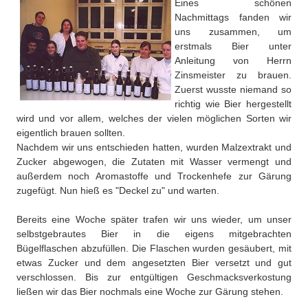
Eines schönen
Über uns
Nachmittags fanden wir
QM-Zertifizierung nach SGB III / AZAV
uns zusammen, um
Besonderheiten
erstmals Bier unter
Preisrätsel
Anleitung von Herrn
Projekte
Zinsmeister zu brauen.
Unsere Linktipps
Zuerst wusste niemand so
Eduthek
richtig wie Bier hergestellt
Pressearchiv
wird und vor allem, welches der vielen möglichen Sorten wir
eigentlich brauen sollten.
Benzolring-Archiv
Nachdem wir uns entschieden hatten, wurden Malzextrakt und
Zucker abgewogen, die Zutaten mit Wasser vermengt und
außerdem noch Aromastoffe und Trockenhefe zur Gärung
zugefügt. Nun hieß es "Deckel zu" und warten.
Bereits eine Woche später trafen wir uns wieder, um unser
selbstgebrautes Bier in die eigens mitgebrachten
Bügelflaschen abzufüllen. Die Flaschen wurden gesäubert, mit
etwas Zucker und dem angesetzten Bier versetzt und gut
verschlossen. Bis zur entgültigen Geschmacksverkostung
ließen wir das Bier nochmals eine Woche zur Gärung stehen.