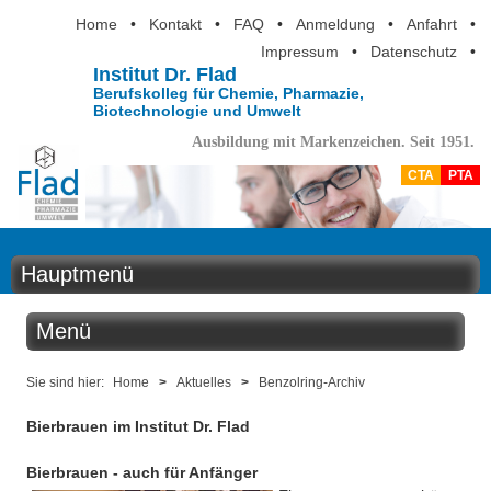
Home
•
Kontakt
•
FAQ
•
Anmeldung
•
Anfahrt
•
Impressum
•
Datenschutz
•
Institut Dr. Flad
Berufskolleg für Chemie, Pharmazie,
Biotechnologie und Umwelt
Ausbildung mit Markenzeichen. Seit 1951.
CTA
PTA
Hauptmenü
Home
Menü
Aktuelles
Aktuelles
Sie sind hier:
Home
>
Aktuelles
>
Benzolring-Archiv
Ausbildung
Bierbrauen im Institut Dr. Flad
Benzolring online
Berufsinformation
Bierbrauen - auch für Anfänger
Der Institutskalender