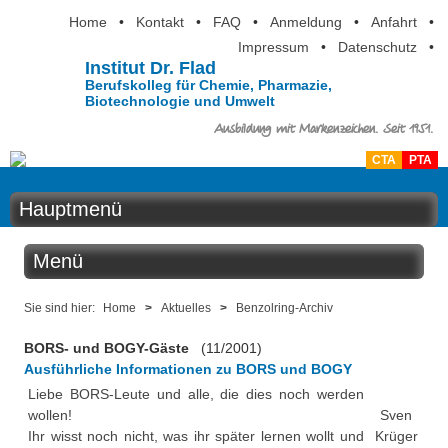
Home
•
Kontakt
•
FAQ
•
Anmeldung
•
Anfahrt
•
Impressum
•
Datenschutz
•
Institut Dr. Flad
Berufskolleg für Chemie, Pharmazie,
Biotechnologie und Umwelt
Ausbildung mit Markenzeichen. Seit 1951.
CTA
PTA
Hauptmenü
Home
Menü
Aktuelles
Aktuelles
Sie sind hier:
Home
>
Aktuelles
>
Benzolring-Archiv
Ausbildung
BORS- und BOGY-Gäste
(11/2001)
Benzolring online
Ausführliche Informationen zu BORS und BOGY
Berufsinformation
Liebe BORS-Leute und alle, die dies noch werden
Der Institutskalender
wollen!
Sven
Über uns
Ihr wisst noch nicht, was ihr später lernen wollt und
Krüger
QM-Zertifizierung nach SGB III / AZAV