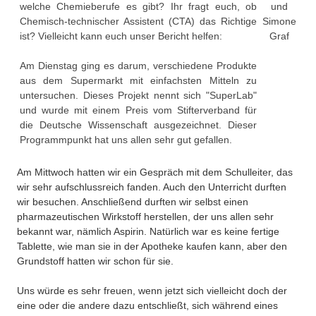
welche Chemieberufe es gibt? Ihr fragt euch, ob
und
Besonderheiten
Chemisch-technischer Assistent (CTA) das Richtige
Simone
Preisrätsel
ist? Vielleicht kann euch unser Bericht helfen:
Graf
Projekte
Unsere Linktipps
Am Dienstag ging es darum, verschiedene Produkte
Eduthek
aus dem Supermarkt mit einfachsten Mitteln zu
Pressearchiv
untersuchen. Dieses Projekt nennt sich "SuperLab"
und wurde mit einem Preis vom Stifterverband für
Benzolring-Archiv
die Deutsche Wissenschaft ausgezeichnet. Dieser
Programmpunkt hat uns allen sehr gut gefallen.
Am Mittwoch hatten wir ein Gespräch mit dem Schulleiter, das
wir sehr aufschlussreich fanden. Auch den Unterricht durften
wir besuchen. Anschließend durften wir selbst einen
pharmazeutischen Wirkstoff herstellen, der uns allen sehr
bekannt war, nämlich Aspirin. Natürlich war es keine fertige
Tablette, wie man sie in der Apotheke kaufen kann, aber den
Grundstoff hatten wir schon für sie.
Uns würde es sehr freuen, wenn jetzt sich vielleicht doch der
eine oder die andere dazu entschließt, sich während eines