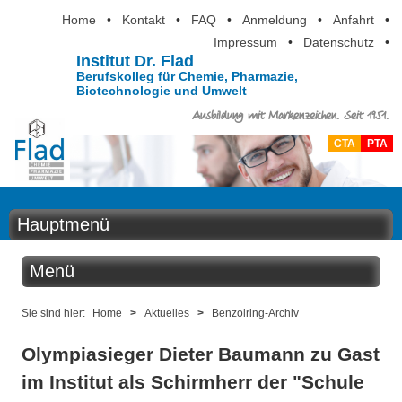
Home
•
Kontakt
•
FAQ
•
Anmeldung
•
Anfahrt
•
Impressum
•
Datenschutz
•
Institut Dr. Flad
Berufskolleg für Chemie, Pharmazie,
Biotechnologie und Umwelt
Ausbildung mit Markenzeichen. Seit 1951.
CTA
PTA
Hauptmenü
Home
Menü
Aktuelles
Aktuelles
Sie sind hier:
Home
>
Aktuelles
>
Benzolring-Archiv
Ausbildung
Olympiasieger Dieter Baumann zu Gast
Benzolring online
Berufsinformation
im Institut als Schirmherr der "Schule
Der Institutskalender