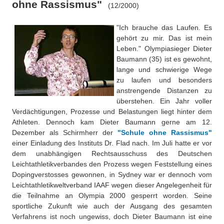
ohne Rassismus"
Über uns
(12/2000)
QM-Zertifizierung nach SGB III / AZAV
Besonderheiten
"Ich brauche das Laufen. Es
gehört zu mir. Das ist mein
Preisrätsel
Projekte
Leben." Olympiasieger Dieter
Baumann (35) ist es gewohnt,
Unsere Linktipps
Eduthek
lange und schwierige Wege
zu laufen und besonders
Pressearchiv
anstrengende Distanzen zu
überstehen. Ein Jahr voller
Benzolring-Archiv
Verdächtigungen, Prozesse und Belastungen liegt hinter dem
Athleten. Dennoch kam Dieter Baumann gerne am 12.
Dezember als Schirmherr der
"Schule ohne Rassismus"
einer Einladung des Instituts Dr. Flad nach. Im Juli hatte er vor
dem unabhängigen Rechtsausschuss des Deutschen
Leichtathletikverbandes den Prozess wegen Feststellung eines
Dopingverstosses gewonnen, in Sydney war er dennoch vom
Leichtathletikweltverband IAAF wegen dieser Angelegenheit für
die Teilnahme an Olympia 2000 gesperrt worden. Seine
sportliche Zukunft wie auch der Ausgang des gesamten
Verfahrens ist noch ungewiss, doch Dieter Baumann ist eine