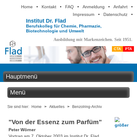
Home
•
Kontakt
•
FAQ
•
Anmeldung
•
Anfahrt
•
Impressum
•
Datenschutz
•
Institut Dr. Flad
Berufskolleg für Chemie, Pharmazie,
Biotechnologie und Umwelt
Ausbildung mit Markenzeichen. Seit 1951.
CTA
PTA
Hauptmenü
Home
Menü
Aktuelles
Aktuelles
Sie sind hier:
Home
>
Aktuelles
>
Benzolring-Archiv
Ausbildung
"Von der Essenz zum Parfüm"
Benzolring online
Berufsinformation
Peter Wörner
Der Institutskalender
Vortrag am 7. Oktober 2003 im Institut Dr. Flad