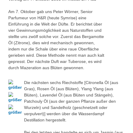
Über uns
QM-Zertifizierung nach SGB III / AZAV
Am 7. Oktober gab uns Peter Wörner, Senior
Besonderheiten
Parfumeur von H&R (heute Symrise) eine
Preisrätsel
Einführung in die Welt der Düfte. Er berichtet über
Projekte
vier Gewinnungsmöglichkeit aus Naturstoffen und
Unsere Linktipps
stellte uns zwölf solche vor. Zuerst das Bergamotte
Eduthek
Öl (Zitrone), dies wird mechanisch gewonnen,
Pressearchiv
indem nur die Schale über eine raue Oberfläche
gerieben wird. Diese Methode nennt man auch kalt
Benzolring-Archiv
gepresst. Der nächste Duft war Tuberose, es wird
durch Mazeration aus Blüten gewonnen.
Die nächsten sechs Riechstoffe [Citronella Öl (aus
Gras), Rosen Öl (aus Blüten), Ylang Ylang (aus
Blüten), Lavendel Öl (aus Blüten und Stängeln),
Patchouly Öl (aus der ganzen Pflanze außer den
Wurzeln) und Sandelholz (geschnetzelt oder
verpulvert)] werden über die Wasserdampf
Destillation hergestellt.
Bei den letzten vier handelte es sich um Jasmin (aus