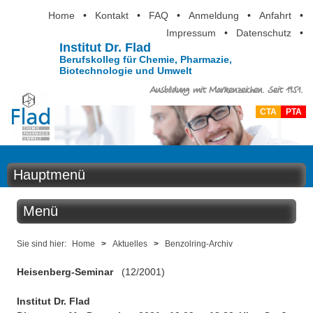
Home
•
Kontakt
•
FAQ
•
Anmeldung
•
Anfahrt
•
Impressum
•
Datenschutz
•
Institut Dr. Flad
Berufskolleg für Chemie, Pharmazie,
Biotechnologie und Umwelt
Ausbildung mit Markenzeichen. Seit 1951.
CTA
PTA
Hauptmenü
Home
Menü
Aktuelles
Aktuelles
Sie sind hier:
Home
>
Aktuelles
>
Benzolring-Archiv
Ausbildung
Heisenberg-Seminar
(12/2001)
Benzolring online
Berufsinformation
Institut Dr. Flad
Der Institutskalender