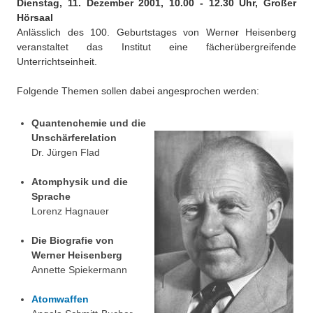
Dienstag, 11. Dezember 2001, 10.00 - 12.30 Uhr, Großer
Über uns
Hörsaal
QM-Zertifizierung nach SGB III / AZAV
Anlässlich des 100. Geburtstages von Werner Heisenberg
Besonderheiten
veranstaltet das Institut eine fächerübergreifende
Preisrätsel
Unterrichtseinheit.
Projekte
Unsere Linktipps
Folgende Themen sollen dabei angesprochen werden:
Eduthek
Pressearchiv
Quantenchemie und die
Unschärferelation
Benzolring-Archiv
Dr. Jürgen Flad
Atomphysik und die
Sprache
Lorenz Hagnauer
Die Biografie von
Werner Heisenberg
Annette Spiekermann
Atomwaffen