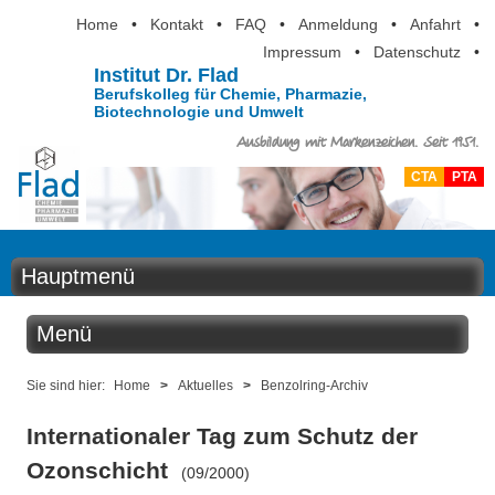
Home
•
Kontakt
•
FAQ
•
Anmeldung
•
Anfahrt
•
Impressum
•
Datenschutz
•
Institut Dr. Flad
Berufskolleg für Chemie, Pharmazie,
Biotechnologie und Umwelt
Ausbildung mit Markenzeichen. Seit 1951.
CTA
PTA
Hauptmenü
Home
Menü
Aktuelles
Aktuelles
Sie sind hier:
Home
>
Aktuelles
>
Benzolring-Archiv
Ausbildung
Internationaler Tag zum Schutz der
Benzolring online
Berufsinformation
Ozonschicht
(09/2000)
Der Institutskalender