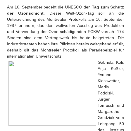
Über uns
Am 16. September begeht die UNESCO den
Tag zum Schutz
QM-Zertifizierung nach SGB III / AZAV
der Ozonschicht
. Dieser Welt-Ozon-Tag soll an die
Besonderheiten
Unterzeichnung des Montrealer Protokolls am 16. September
Preisrätsel
1987 erinnern, das den weltweiten Ausstieg aus Produktion
Projekte
und Verwendung der Ozon schädigenden FCKW vorsah. 174
Unsere Linktipps
Staaten sind dem Vertragswerk bis heute beigetreten. Die
Eduthek
Industriestaaten haben ihre Pflichten bereits weitgehend erfüllt,
Pressearchiv
deshalb gilt das Montrealer Protokoll als Paradebeispiel für
internationalen Umweltschutz.
Benzolring-Archiv
Gabriela Koli,
Anja Keßler,
Yvonne
Kiesswetter,
Marlis
Podolski,
Jürgen
Tomasch und
Margarethe
Gredziak vom
Lehrgang 50
des Instituts