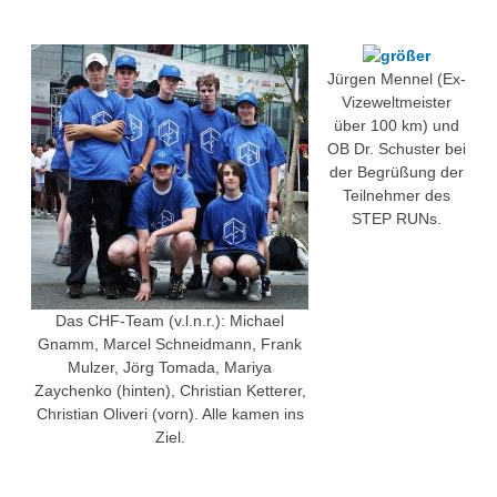
Über uns
QM-Zertifizierung nach SGB III / AZAV
Besonderheiten
Jürgen Mennel (Ex-
Preisrätsel
Vizeweltmeister
Projekte
über 100 km) und
Unsere Linktipps
OB Dr. Schuster bei
Eduthek
der Begrüßung der
Pressearchiv
Teilnehmer des
STEP RUNs.
Benzolring-Archiv
Das CHF-Team (v.l.n.r.): Michael
Gnamm, Marcel Schneidmann, Frank
Mulzer, Jörg Tomada, Mariya
Zaychenko (hinten), Christian Ketterer,
Christian Oliveri (vorn). Alle kamen ins
Ziel.