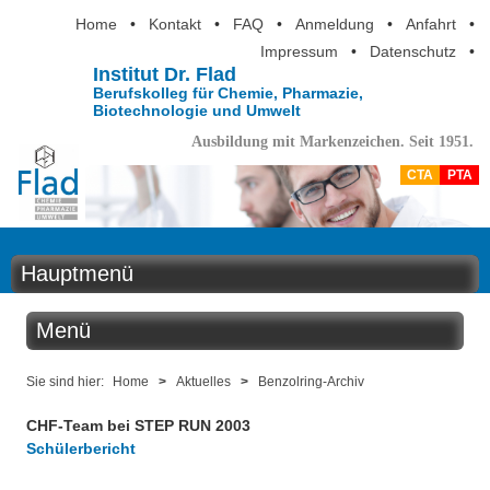
Home
•
Kontakt
•
FAQ
•
Anmeldung
•
Anfahrt
•
Impressum
•
Datenschutz
•
Institut Dr. Flad
Berufskolleg für Chemie, Pharmazie,
Biotechnologie und Umwelt
Ausbildung mit Markenzeichen. Seit 1951.
CTA
PTA
Hauptmenü
Home
Menü
Aktuelles
Aktuelles
Sie sind hier:
Home
>
Aktuelles
>
Benzolring-Archiv
Ausbildung
CHF-Team bei STEP RUN 2003
Benzolring online
Schülerbericht
Berufsinformation
Der Institutskalender