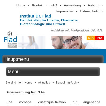
Home
•
Kontakt
•
FAQ
•
Anmeldung
•
Anfahrt
•
Impressum
•
Datenschutz
•
Institut Dr. Flad
Berufskolleg für Chemie, Pharmazie,
Biotechnologie und Umwelt
Ausbildung mit Markenzeichen. Seit 1951.
CTA
PTA
Hauptmenü
Home
Menü
Aktuelles
Aktuelles
Sie sind hier:
Home
>
Aktuelles
>
Benzolring-Archiv
Ausbildung
Schauwerbung für PTAs
Benzolring online
Berufsinformation
Eine wichtige Zusatzqualifikation für angehende
Der Institutskalender