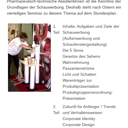
Pharmazeutisch-technische Assistentinnen ist die Kenntnis der
Über uns
Grundlagen der Schauwerbung. Deshalb steht nach Ostern ein
QM-Zertifizierung nach SGB III / AZAV
vierteiliges Seminar zu diesem Thema auf dem Stundenplan.
Besonderheiten
Preisrätsel
1.
Inhalte, Aufgaben und Ziele der
Projekte
Teil:
Schauwerbung
Unsere Linktipps
(Außenwerbung und
Eduthek
Schaufenstergestaltung)
Pressearchiv
Die 5 Sinne
Gesetze des Sehens
Benzolring-Archiv
Wahrnehmung
Passantenströme
Licht und Schatten
Warenträger zur
Produktpräsentation
Produktgruppenanordnung-
Präsentation
2.
Zukunft für Anfänger / Trends
Teil:
und Verhaltensweisen
Corporate Identity
Corporate Design