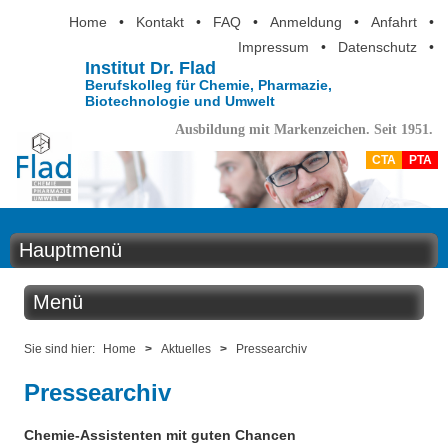
Home
•
Kontakt
•
FAQ
•
Anmeldung
•
Anfahrt
•
Impressum
•
Datenschutz
•
Institut Dr. Flad
Berufskolleg für Chemie, Pharmazie,
Biotechnologie und Umwelt
Ausbildung mit Markenzeichen. Seit 1951.
CTA
PTA
Hauptmenü
Home
Menü
Aktuelles
Aktuelles
Sie sind hier:
Home
>
Aktuelles
>
Pressearchiv
Ausbildung
Pressearchiv
Benzolring online
Berufsinformation
Chemie-Assistenten mit guten Chancen
Der Institutskalender