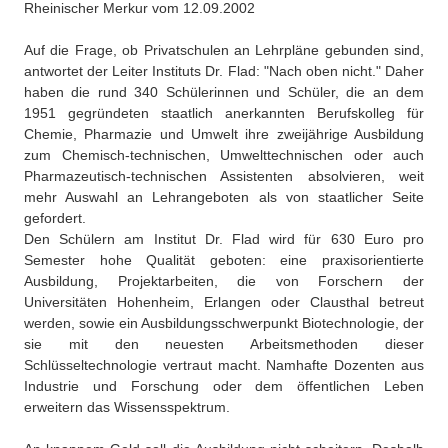
Rheinischer Merkur vom 12.09.2002
Über uns
QM-Zertifizierung nach SGB III / AZAV
Auf die Frage, ob Privatschulen an Lehrpläne gebunden sind,
Besonderheiten
antwortet der Leiter Instituts Dr. Flad: "Nach oben nicht." Daher
Preisrätsel
haben die rund 340 Schülerinnen und Schüler, die an dem
Projekte
1951 gegründeten staatlich anerkannten Berufskolleg für
Unsere Linktipps
Chemie, Pharmazie und Umwelt ihre zweijährige Ausbildung
Eduthek
zum Chemisch-technischen, Umwelttechnischen oder auch
Pressearchiv
Pharmazeutisch-technischen Assistenten absolvieren, weit
mehr Auswahl an Lehrangeboten als von staatlicher Seite
Benzolring-Archiv
gefordert.
Den Schülern am Institut Dr. Flad wird für 630 Euro pro
Semester hohe Qualität geboten: eine praxisorientierte
Ausbildung, Projektarbeiten, die von Forschern der
Universitäten Hohenheim, Erlangen oder Clausthal betreut
werden, sowie ein Ausbildungsschwerpunkt Biotechnologie, der
sie mit den neuesten Arbeitsmethoden dieser
Schlüsseltechnologie vertraut macht. Namhafte Dozenten aus
Industrie und Forschung oder dem öffentlichen Leben
erweitern das Wissensspektrum.