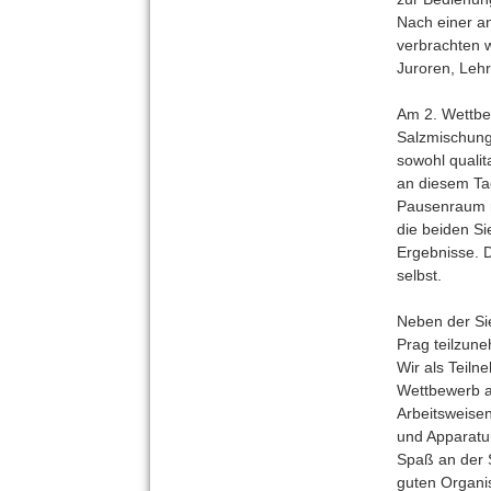
Nach einer a
verbrachten 
Juroren, Leh
Am 2. Wettbew
Salzmischung
sowohl qualit
an diesem Tag
Pausenraum mi
die beiden S
Ergebnisse. 
selbst.
Neben der Sie
Prag teilzun
Wir als Teil
Wettbewerb a
Arbeitsweise
und Apparatur
Spaß an der 
guten Organi