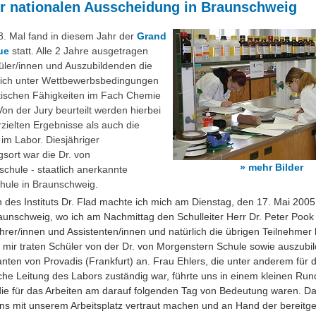
er nationalen Ausscheidung in Braunschweig
8. Mal fand in diesem Jahr der
Grand
ue
statt. Alle 2 Jahre ausgetragen
hüler/innen und Auszubildenden die
sich unter Wettbewerbsbedingungen
ktischen Fähigkeiten im Fach Chemie
on der Jury beurteilt werden hierbei
rzielten Ergebnisse als auch die
 im Labor. Diesjähriger
gsort war die Dr. von
» mehr Bilder
chule - staatlich anerkannte
hule in Braunschweig.
in des Instituts Dr. Flad machte ich mich am Dienstag, den 17. Mai 200
unschweig, wo ich am Nachmittag den Schulleiter Herr Dr. Peter Pook 
ehrer/innen und Assistenten/innen und natürlich die übrigen Teilnehmer
 mir traten Schüler von der Dr. von Morgenstern Schule sowie auszubi
ten von Provadis (Frankfurt) an. Frau Ehlers, die unter anderem für d
che Leitung des Labors zuständig war, führte uns in einem kleinen Ru
die für das Arbeiten am darauf folgenden Tag von Bedeutung waren. 
ns mit unserem Arbeitsplatz vertraut machen und an Hand der bereitge