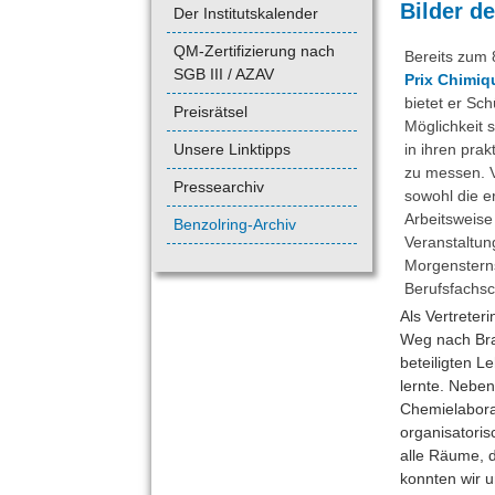
Bilder d
Der Institutskalender
QM-Zertifizierung nach
Bereits zum 
SGB III / AZAV
Prix Chimiq
bietet er Sc
Preisrätsel
Möglichkeit 
Unsere Linktipps
in ihren pra
zu messen. V
Pressearchiv
sowohl die e
Arbeitsweise
Benzolring-Archiv
Veranstaltun
Morgensterns
Berufsfachsc
Als Vertreter
Weg nach Bra
beteiligten L
lernte. Neben
Chemielaboran
organisatoris
alle Räume, 
konnten wir u