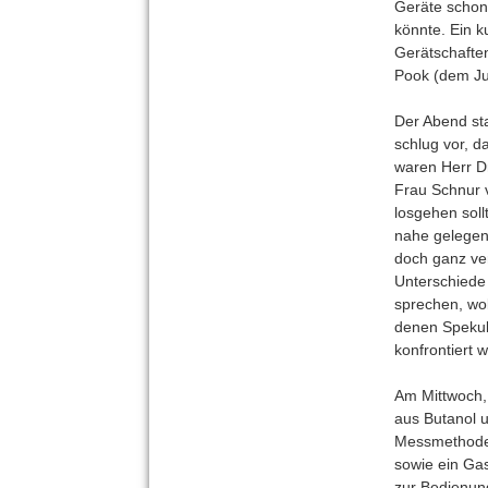
Geräte schon
könnte. Ein k
Gerätschafte
Pook (dem Ju
Der Abend sta
schlug vor, d
waren Herr D
Frau Schnur 
losgehen soll
nahe gelegen
doch ganz ve
Unterschiede 
sprechen, wob
denen Spekul
konfrontiert
Am Mittwoch, 
aus Butanol u
Messmethoden
sowie ein Gas
zur Bedienung