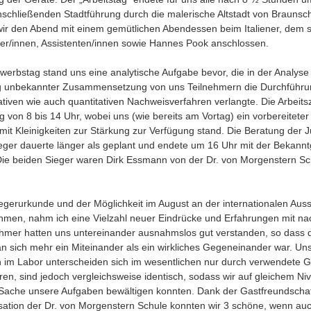
nschließenden Stadtführung durch die malerische Altstadt von Braunsc
wir den Abend mit einem gemütlichen Abendessen beim Italiener, dem s
rer/innen, Assistenten/innen sowie Hannes Pook anschlossen.
erbstag stand uns eine analytische Aufgabe bevor, die in der Analyse
 unbekannter Zusammensetzung von uns Teilnehmern die Durchführu
ativen wie auch quantitativen Nachweisverfahren verlangte. Die Arbeits
 von 8 bis 14 Uhr, wobei uns (wie bereits am Vortag) ein vorbereiteter
t Kleinigkeiten zur Stärkung zur Verfügung stand. Die Beratung der 
ieger dauerte länger als geplant und endete um 16 Uhr mit der Bekann
Die beiden Sieger waren Dirk Essmann von der Dr. von Morgenstern Sc
gerurkunde und der Möglichkeit im August an der internationalen Aus
ehmen, nahm ich eine Vielzahl neuer Eindrücke und Erfahrungen mit n
nehmer hatten uns untereinander ausnahmslos gut verstanden, so dass 
n sich mehr ein Miteinander als ein wirkliches Gegeneinander war. Un
n im Labor unterscheiden sich im wesentlichen nur durch verwendete G
en, sind jedoch vergleichsweise identisch, sodass wir auf gleichem Ni
Sache unsere Aufgaben bewältigen konnten. Dank der Gastfreundschaf
sation der Dr. von Morgenstern Schule konnten wir 3 schöne, wenn au