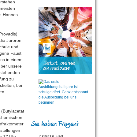
orstehen
 meisten
on Hannes
Provadis)
die Juroren
chule und
igene Faust
uns in einem
über unsere
estehenden
fung zu
ckelten, bei
nen
 (Butylacetat
- chemischen
Sie haben Fragen?
efraktometer
estellungen
m 17 Uhr.
Institut Dr. Flad