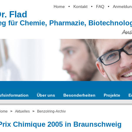
Home
•
Kontakt
•
FAQ
•
Anmeldun
Dr. Flad
eg für Chemie, Pharmazie, Biotechnol
Ausb
ufsinformation
Über uns
Besonderheiten
Projekte
E
Home
>
Aktuelles
>
Benzolring-Archiv
Prix Chimique 2005 in Braunschweig