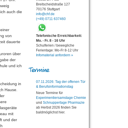
Breitscheidstraße 127
hweig
70176 Stuttgart
ich auch die
info@chf.de
(+49) 0711 637460
 einer
ng von
Telefonische Erreichbarkeit:
Mo. - Fr. 8 - 16 Uhr
zeit dauerte
Schulferien / bewegliche
Ferientage: Mo-Fr 8-12 Uhr
Juroren über
Infomaterial anfordern »
tgabe der
hule und ich
Termine
07.11.2026: Tag der offenen Tür
scheidung in
& Berufsinformationstag
ach Hause.
Neue Termine für
der
Experimentiersamstage Chemie
sere
und
Schnuppertage Pharmazie
lasgeräte
ab Herbst 2026 finden Sie
baldmöglichst hier.
veau mit
t und der
ch