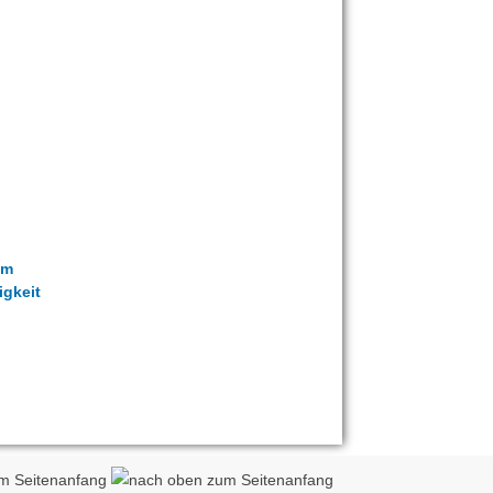
em
igkeit
m Seitenanfang