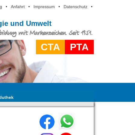
g
•
Anfahrt
•
Impressum
•
Datenschutz
•
ogie und Umwelt
ildung mit Markenzeichen. Seit 1951.
CTA
PTA
duthek