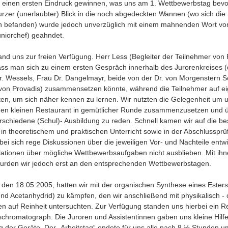
 einen ersten Eindruck gewinnen, was uns am 1. Wettbewerbstag bev
urzer (unerlaubter) Blick in die noch abgedeckten Wannen (wo sich die
n befanden) wurde jedoch unverzüglich mit einem mahnenden Wort v
niorchef) geahndet.
nd uns zur freien Verfügung. Herr Less (Begleiter der Teilnehmer von 
ass man sich zu einem ersten Gespräch innerhalb des Jurorenkreises (
r. Wessels, Frau Dr. Dangelmayr, beide von der Dr. von Morgenstern S
von Provadis) zusammensetzen könnte, während die Teilnehmer auf e
ten, um sich näher kennen zu lernen. Wir nutzten die Gelegenheit um 
en kleinen Restaurant in gemütlicher Runde zusammenzusetzen und 
rschiedene (Schul)- Ausbildung zu reden. Schnell kamen wir auf die b
in theoretischem und praktischen Unterricht sowie in der Abschlussprü
ei sich rege Diskussionen über die jeweiligen Vor- und Nachteile entwi
ationen über mögliche Wettbewerbsaufgaben nicht ausblieben. Mit ih
 wurden wir jedoch erst an den entsprechenden Wettbewerbstagen.
den 18.05.2005, hatten wir mit der organischen Synthese eines Esters
nd Acetanhydrid) zu kämpfen, den wir anschließend mit physikalisch 
 auf Reinheit untersuchten. Zur Verfügung standen uns hierbei ein R
chromatograph. Die Juroren und Assistentinnen gaben uns kleine Hilf
 der Geräte. Der „Arbeitstag“ endete für uns alle nach 8 ½ Stunden u