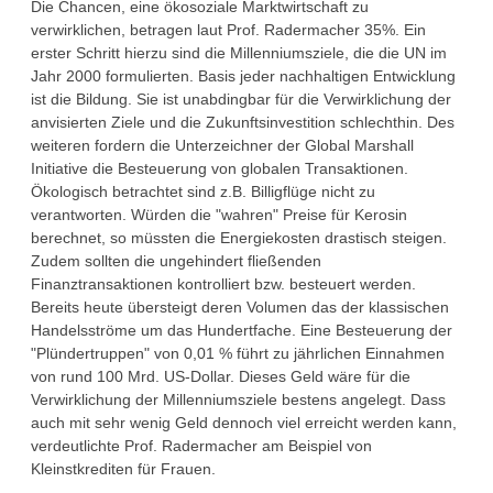
Die Chancen, eine ökosoziale Marktwirtschaft zu
verwirklichen, betragen laut Prof. Radermacher 35%. Ein
erster Schritt hierzu sind die Millenniumsziele, die die UN im
Jahr 2000 formulierten. Basis jeder nachhaltigen Entwicklung
ist die Bildung. Sie ist unabdingbar für die Verwirklichung der
anvisierten Ziele und die Zukunftsinvestition schlechthin. Des
weiteren fordern die Unterzeichner der Global Marshall
Initiative die Besteuerung von globalen Transaktionen.
Ökologisch betrachtet sind z.B. Billigflüge nicht zu
verantworten. Würden die "wahren" Preise für Kerosin
berechnet, so müssten die Energiekosten drastisch steigen.
Zudem sollten die ungehindert fließenden
Finanztransaktionen kontrolliert bzw. besteuert werden.
Bereits heute übersteigt deren Volumen das der klassischen
Handelsströme um das Hundertfache. Eine Besteuerung der
"Plündertruppen" von 0,01 % führt zu jährlichen Einnahmen
von rund 100 Mrd. US-Dollar. Dieses Geld wäre für die
Verwirklichung der Millenniumsziele bestens angelegt. Dass
auch mit sehr wenig Geld dennoch viel erreicht werden kann,
verdeutlichte Prof. Radermacher am Beispiel von
Kleinstkrediten für Frauen.