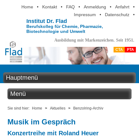
Home
•
Kontakt
•
FAQ
•
Anmeldung
•
Anfahrt
•
Impressum
•
Datenschutz
•
Institut Dr. Flad
Berufskolleg für Chemie, Pharmazie,
Biotechnologie und Umwelt
Ausbildung mit Markenzeichen. Seit 1951.
CTA
PTA
Hauptmenü
Home
Menü
Aktuelles
Aktuelles
Sie sind hier:
Home
>
Aktuelles
>
Benzolring-Archiv
Ausbildung
Musik im Gespräch
Benzolring online
Berufsinformation
Konzertreihe mit Roland Heuer
Der Institutskalender