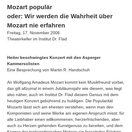
Über uns
Mozart populär
QM-Zertifizierung nach SGB III / AZAV
oder: Wir werden die Wahrheit über
Besonderheiten
Preisrätsel
Mozart nie erfahren
Projekte
Freitag, 17. November 2006
Unsere Linktipps
Theaterkeller im Institut Dr. Flad
Eduthek
Pressearchiv
Heiter beschwingtes Konzert mit den Asperger
Benzolring-Archiv
Kammersolisten
Eine Besprechung von Martin R. Handschuh
An Wolfgang Amadeus Mozart kommt kein Musikfreund vorbei,
das gilt allzumal in einem Jubiläumsjahr wie diesem, was liegt
also näher, auch im Institut Dr. Flad diesem Genius mit dem
heutigen Konzert gebührend zu huldigen. Die Popularität
Mozarts lässt sich am ehesten verstehen, wenn man den
Komponisten und seine Werke am eigenen Anspruch misst: für
alle Liebhaber einen willkommenen, herzerfrischenden, aber
auch zu Herzen gehenden Kunstgenuss zu bereiten, und dem
Kenner der tonkünstlerischen Materie ein fesselndes Erlebnis,