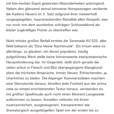
mit fein-herben Esprit gewürzten Absonderheiten anbringend.
Neben den glänzend atonal intonierte Hornpassagen verdiente
die Kadenz Heuers im 3. Satz aufgrund ihrer meisterhaft
vorgespiegelten, haarsträubenden Banalität allen Respekt, was
nur noch von dem wunderbar schrägen Schlussakkord als
letzter zugkräftiger Pointe zu übertreffen war.
Nicht minder großen Beifall erntete die Serenade KV 525, aller
Welt bekannt als "Eine kleine Nachtmusik". Ein Irrtum wäre es
allerdings, zu glauben, ein derart populäres, häufig
aufgeführtes Werk stelle keine lohnenswerte interpretatorische
Herausforderung dar. Im Gegenteil, stellt doch gerade die
vielen schon in Fleisch und Blut übergegangene Klangkunst
eben die höchsten Ansprüche, immer Neues, Erfrischendes, ja,
Unerhörtes zu bieten. Die Asperger Kammersolisten machten
eine Sternstunde daraus, kitzelten jede Feinheit aus der prima
vista so simpel erscheinenden Textur heraus, verstanden es,
mit größter Spielfreude auch nicht einen Moment Langeweile
aufkommen zu lassen, fesselten vielmehr mit ihrem
nuancenreichen, ausgewogenen, transparenten wie
dramaturgisch ausgeklügelten Spiel von der ersten bis zu