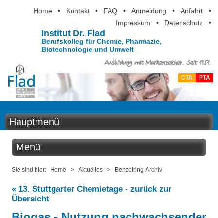
Home
•
Kontakt
•
FAQ
•
Anmeldung
•
Anfahrt
•
Impressum
•
Datenschutz
•
Institut Dr. Flad
Berufskolleg für Chemie, Pharmazie,
Biotechnologie und Umwelt
Ausbildung mit Markenzeichen. Seit 1951.
CTA
PTA
Hauptmenü
Home
Menü
Aktuelles
Aktuelles
Sie sind hier:
Home
>
Aktuelles
>
Benzolring-Archiv
Ausbildung
« 13. Stuttgarter Chemietage - zurück zur
Benzolring online
Übersicht
Berufsinformation
Biogas - Nutzung nachwachsender
Der Institutskalender