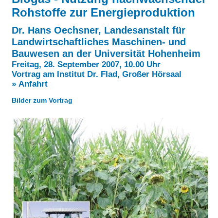
Über uns
Rohstoffe zur Energieproduktion
QM-Zertifizierung nach SGB III / AZAV
Besonderheiten
Dr. Hans Oechsner, Landesanstalt für
Preisrätsel
Landwirtschaftliches Maschinen- und
Projekte
Bauwesen an der Universität Hohenheim
Unsere Linktipps
Freitag, 28. September 2007, 10.00 Uhr
Eduthek
Vortrag am Institut Dr. Flad, Großer Hörsaal
Pressearchiv
» Anfahrt
Benzolring-Archiv
Bilder zum Vortrag
W
E
E
E
d
d
K
A
T
i