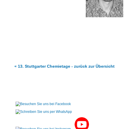
B
U
W
s
F
d
V
E
B
« 13. Stuttgarter Chemietage - zurück zur Übersicht