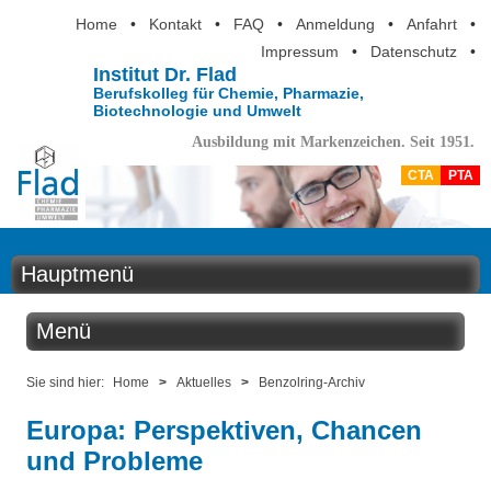
Home
•
Kontakt
•
FAQ
•
Anmeldung
•
Anfahrt
•
Impressum
•
Datenschutz
•
Institut Dr. Flad
Berufskolleg für Chemie, Pharmazie,
Biotechnologie und Umwelt
Ausbildung mit Markenzeichen. Seit 1951.
CTA
PTA
Hauptmenü
Home
Menü
Aktuelles
Aktuelles
Sie sind hier:
Home
>
Aktuelles
>
Benzolring-Archiv
Ausbildung
Europa: Perspektiven, Chancen
Benzolring online
und Probleme
Berufsinformation
Der Institutskalender