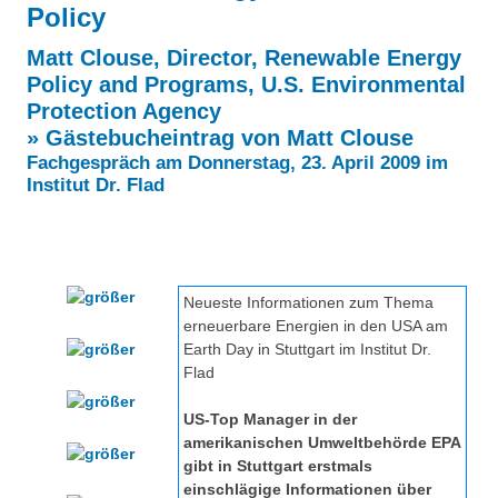
Policy
Besonderheiten
Preisrätsel
Matt Clouse, Director, Renewable Energy
Projekte
Policy and Programs, U.S. Environmental
Unsere Linktipps
Eduthek
Protection Agency
Pressearchiv
» Gästebucheintrag von Matt Clouse
Fachgespräch am Donnerstag, 23. April 2009
im
Benzolring-Archiv
Institut Dr. Flad
Neueste Informationen zum Thema
erneuerbare Energien in den USA am
Earth Day in Stuttgart im Institut Dr.
Flad
US-Top Manager in der
amerikanischen Umweltbehörde EPA
gibt in Stuttgart erstmals
einschlägige Informationen über