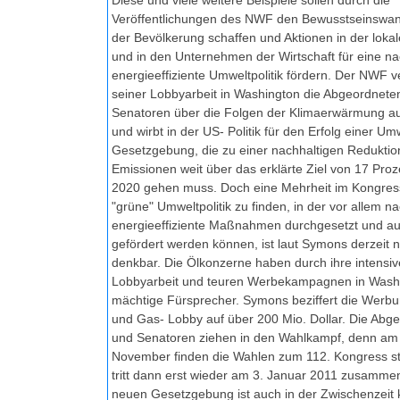
Diese und viele weitere Beispiele sollen durch die
Veröffentlichungen des NWF den Bewusstseinswan
der Bevölkerung schaffen und Aktionen in der lokale
und in den Unternehmen der Wirtschaft für eine na
energieeffiziente Umweltpolitik fördern. Der NWF v
seiner Lobbyarbeit in Washington die Abgeordnete
Senatoren über die Folgen der Klimaerwärmung au
und wirbt in der US- Politik für den Erfolg einer Um
Gesetzgebung, die zu einer nachhaltigen Reduktio
Emissionen weit über das erklärte Ziel von 17 Proz
2020 gehen muss. Doch eine Mehrheit im Kongress
"grüne" Umweltpolitik zu finden, in der vor allem na
energieeffiziente Maßnahmen durchgesetzt und a
gefördert werden können, ist laut Symons derzeit n
denkbar. Die Ölkonzerne haben durch ihre intensiv
Lobbyarbeit und teuren Werbekampagnen in Wash
mächtige Fürsprecher. Symons beziffert die Werbu
und Gas- Lobby auf über 200 Mio. Dollar. Die Abg
und Senatoren ziehen in den Wahlkampf, denn am
November finden die Wahlen zum 112. Kongress sta
tritt dann erst wieder am 3. Januar 2011 zusammen
neuen Gesetzgebung ist auch in der Zwischenzeit