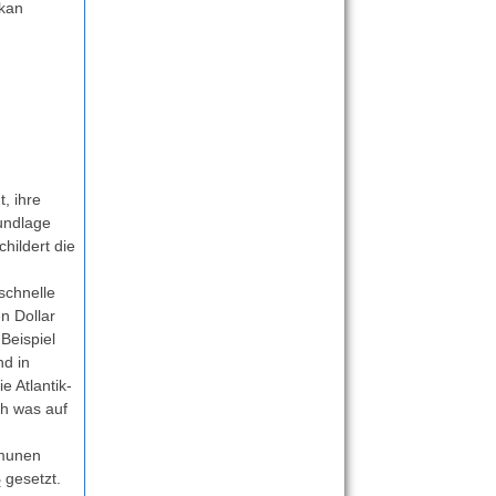
ikan
, ihre
rundlage
hildert die
schnelle
n Dollar
Beispiel
nd in
e Atlantik-
ch was auf
mmunen
gesetzt.
2