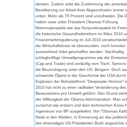
denken. Zudem sinkt die Zustimmung der amerika
Bevölkerung zur Arbeit ihrer Abgeordneten immer 
unten. Mehr als 70 Prozent sind unzufrieden. Die
haben zwar unter Präsident Obamas Führung
Mammutprojekte wie das Konjunkturpaket im Febr
die historische Gesundheitsreform im März 2010 u
Finanzmarktregulierung im Juli 2010 verabschiede
die Wirtschaftskrise ist überwunden, noch konnten
ausreichend Jobs geschaffen werden. Nachhaltig
schlagkräftige Umweltprogramme wie der Emissio
(Cap and Trade) sind vorläufig vom Tisch. Symons 
die Beunruhigung unter den US- Bürgern. Doch au
schwerste Ölpest in der Geschichte der USA durch
Explosion der Bohrplattform "Deepwater Horizon" i
2010 hat nicht zu einer radikalen Veränderung des
Bewusstseins pro Umwelt geführt. Den Grund sieh
der Hilflosigkeit der Obama Administration. Man sc
zunächst wie erstarrt und dem technischen Know 
Ingenieure von BP ausgeliefert. Von "Obamas Kathri
Rede in den Medien, in Erinnerung an das politisch
des ehemaligen US-Präsidenten Bush angesichts 