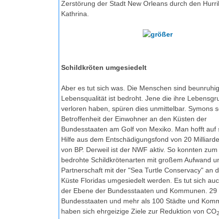
Zerstörung der Stadt New Orleans durch den Hurr
Kathrina.
Schildkröten umgesiedelt
Aber es tut sich was. Die Menschen sind beunruhigt
Lebensqualität ist bedroht. Jene die ihre Lebensg
verloren haben, spüren dies unmittelbar. Symons sc
Betroffenheit der Einwohner an den Küsten der
Bundesstaaten am Golf von Mexiko. Man hofft auf 
Hilfe aus dem Entschädigungsfond von 20 Milliarde
von BP. Derweil ist der NWF aktiv. So konnten zum 
bedrohte Schildkrötenarten mit großem Aufwand u
Partnerschaft mit der "Sea Turtle Conservacy" an di
Küste Floridas umgesiedelt werden. Es tut sich au
der Ebene der Bundesstaaten und Kommunen. 29
Bundesstaaten und mehr als 100 Städte und Ko
haben sich ehrgeizige Ziele zur Reduktion von CO