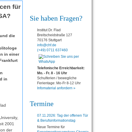
cen für
USA?
Sie haben Fragen?
Institut Dr. Flad
Breitscheidstraße 127
 und die
70176 Stuttgart
n
info@chf.de
litologe
(+49) 0711 637460
 in einer
Frankfurt
Telefonische Erreichbarkeit:
en
Mo. - Fr. 8 - 16 Uhr
Schulferien / bewegliche
d in
Ferientage: Mo-Fr 8-12 Uhr
Infomaterial anfordern »
Termine
Flad
07.11.2026: Tag der offenen Tür
niversity,
& Berufsinformationstag
eit 2001
Neue Termine für
ion der