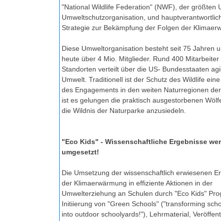
"National Wildlife Federation" (NWF), der größten 
Umweltschutzorganisation, und hauptverantwortlich
Strategie zur Bekämpfung der Folgen der Klimae
Diese Umweltorganisation besteht seit 75 Jahren u
heute über 4 Mio. Mitglieder. Rund 400 Mitarbeiter
Standorten verteilt über die US- Bundesstaaten ag
Umwelt. Traditionell ist der Schutz des Wildlife ein
des Engagements in den weiten Naturregionen de
ist es gelungen die praktisch ausgestorbenen Wölf
die Wildnis der Naturparke anzusiedeln.
"Eco Kids" - Wissenschaftliche Ergebnisse we
umgesetzt!
Die Umsetzung der wissenschaftlich erwiesenen E
der Klimaerwärmung in effiziente Aktionen in der
Umwelterziehung an Schulen durch "Eco Kids" Pr
Initiierung von "Green Schools" ("transforming sch
into outdoor schoolyards!"), Lehrmaterial, Veröffen