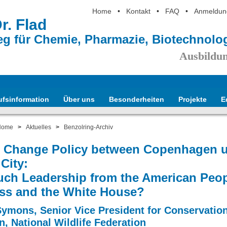
Home
•
Kontakt
•
FAQ
•
Anmeldun
Dr. Flad
eg für Chemie, Pharmazie, Biotechnol
Ausbildun
ufsinformation
Über uns
Besonderheiten
Projekte
E
Home
>
Aktuelles
>
Benzolring-Archiv
e Change Policy between Copenhagen 
City:
ch Leadership from the American Peop
ss and the White House?
ymons, Senior Vice President for Conservatio
n, National Wildlife Federation