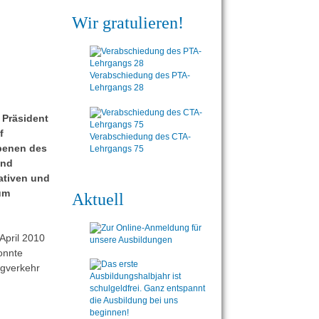
Wir gratulieren!
Verabschiedung des PTA-
Lehrgangs 28
 Präsident
f
Verabschiedung des CTA-
benen des
Lehrgangs 75
und
iativen und
zum
Aktuell
April 2010
onnte
ugverkehr