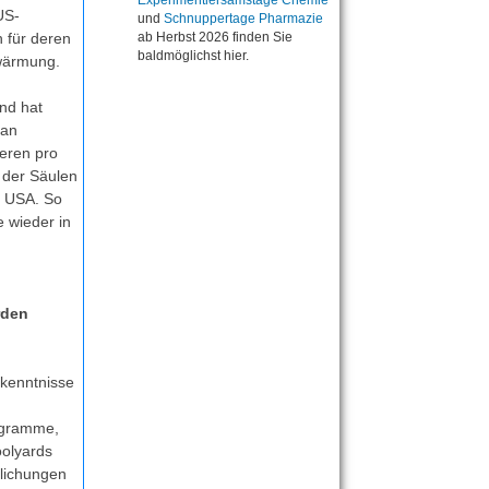
Experimentiersamstage Chemie
US-
und
Schnuppertage Pharmazie
 für deren
ab Herbst 2026 finden Sie
baldmöglichst hier.
rwärmung.
nd hat
 an
ieren pro
e der Säulen
r USA. So
e wieder in
rden
rkenntnisse
ogramme,
oolyards
tlichungen