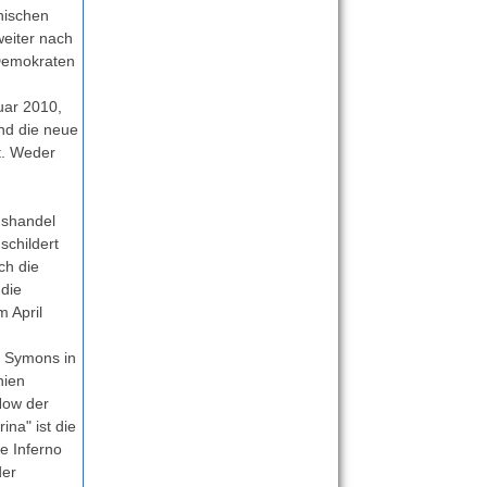
nischen
weiter nach
 Demokraten
uar 2010,
nd die neue
t. Weder
nshandel
schildert
ch die
 die
m April
t Symons in
hien
How der
na" ist die
e Inferno
der