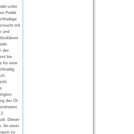
del unter
n Politik
chhaltige
ersucht mit
n und
fzuklären
welt-
n der
ent bis
 für eine
chhaltig
uch
icht
e
ington
ng der Öl-
eordneten
 2.
tt. Dieser
. An einer
 kaum zu