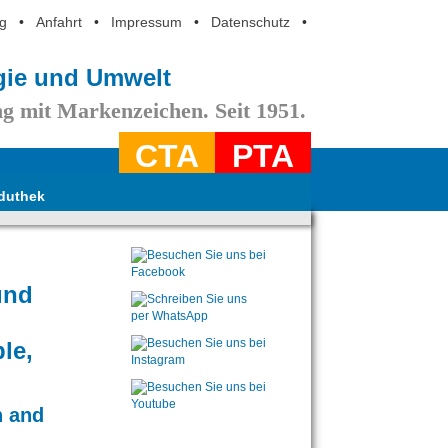
g
•
Anfahrt
•
Impressum
•
Datenschutz
•
ogie und Umwelt
g mit Markenzeichen. Seit 1951.
CTA
PTA
duthek
und
le,
n and