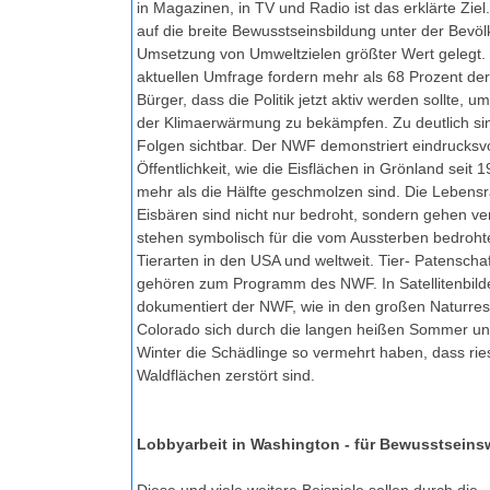
in Magazinen, in TV und Radio ist das erklärte Ziel
auf die breite Bewusstseinsbildung unter der Bevö
Umsetzung von Umweltzielen größter Wert gelegt.
aktuellen Umfrage fordern mehr als 68 Prozent de
Bürger, dass die Politik jetzt aktiv werden sollte, u
der Klimaerwärmung zu bekämpfen. Zu deutlich si
Folgen sichtbar. Der NWF demonstriert eindrucksvol
Öffentlichkeit, wie die Eisflächen in Grönland seit
mehr als die Hälfte geschmolzen sind. Die Lebens
Eisbären sind nicht nur bedroht, sondern gehen ver
stehen symbolisch für die vom Aussterben bedroht
Tierarten in den USA und weltweit. Tier- Patenscha
gehören zum Programm des NWF. In Satellitenbild
dokumentiert der NWF, wie in den großen Naturres
Colorado sich durch die langen heißen Sommer un
Winter die Schädlinge so vermehrt haben, dass rie
Waldflächen zerstört sind.
Lobbyarbeit in Washington - für Bewusstseins