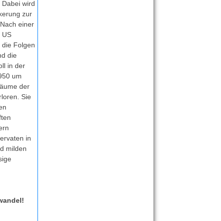
. Dabei wird
lkerung zur
 Nach einer
r US
m die Folgen
nd die
l in der
 1950 um
räume der
loren. Sie
en
ften
ern
ervaten in
d milden
sige
wandel!