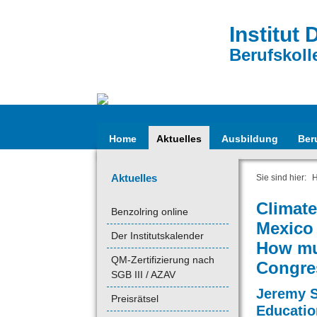
Institut 
Berufskoll
Home
Aktuelles
Ausbildung
Ber
Aktuelles
Sie sind hier:
Climat
Benzolring online
Mexico 
Der Institutskalender
How mu
QM-Zertifizierung nach
Congre
SGB III / AZAV
Jeremy S
Preisrätsel
Educatio