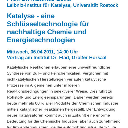
Über uns
Leibniz-Institut für Katalyse, Universität Rostock
QM-Zertifizierung nach SGB III / AZAV
Katalyse - eine
Besonderheiten
Preisrätsel
Schlüsseltechnologie für
Projekte
nachhaltige Chemie und
Unsere Linktipps
Energietechnologien
Eduthek
Pressearchiv
Mittwoch, 06.04.2011, 14:00 Uhr
Vortrag am Institut Dr. Flad, Großer Hörsaal
Benzolring-Archiv
Katalytische Reaktionen erlauben eine umweltfreundliche
Synthese von Bulk- und Feinchemikalien. Verglichen mit
nichtkatalytischen Herstellwegen verlaufen katalytische
Prozesse im Allgemeinen unter milderen
Reaktionsbedingungen in selektiverer Weise. Dies führt zu
Rohstoff- und Energieeinsparungen. Daher werden bereits
heute mehr als 80 % aller Produkte der Chemischen Industrie
mittels katalytischer Reaktionen hergestellt. Der Entwicklung
neuer Katalysatoren kommt auch in Zukunft eine enorme
Bedeutung für die Chemische Industrie, aber auch zunehmend
für Anwenderindustrien wie die Automobilindustrie, dem "Life