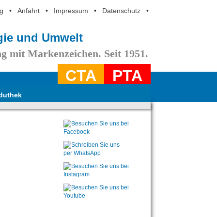
g
•
Anfahrt
•
Impressum
•
Datenschutz
•
ogie und Umwelt
g mit Markenzeichen. Seit 1951.
CTA
PTA
duthek