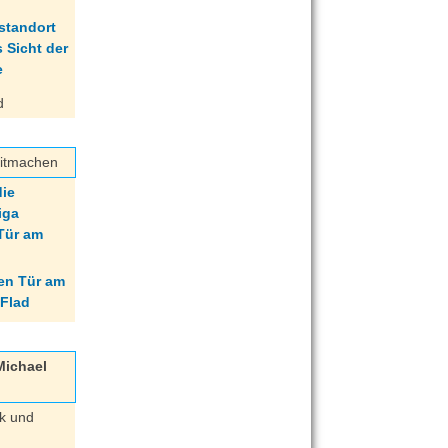
d
itmachen
die
iga
Tür am
 Michael
ik und