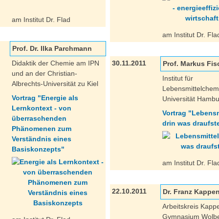
am Institut Dr. Flad
am Institut Dr. Fla
Prof. Dr. Ilka Parchmann
Didaktik der Chemie am IPN
30.11.2011
Prof. Markus Fis
und an der Christian-
Institut für
Albrechts-Universität zu Kiel
Lebensmittelchem
Vortrag "Energie als
Universität Hamb
Lernkontext - von
Vortrag "Lebensmi
überraschenden
drin was draufst
Phänomenen zum
Verständnis eines
Basiskonzepts"
am Institut Dr. Fla
22.10.2011
Dr. Franz Kappe
Arbeitskreis Kapp
Gymnasium Wolb