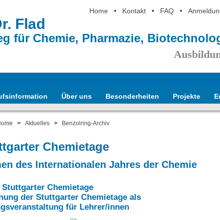
Home
•
Kontakt
•
FAQ
•
Anmeldun
Dr. Flad
eg für Chemie, Pharmazie, Biotechnol
Ausbildun
ufsinformation
Über uns
Besonderheiten
Projekte
E
Home
>
Aktuelles
>
Benzolring-Archiv
ttgarter Chemietage
en des Internationalen Jahres der Chemie
e Stuttgarter Chemietage
nung der Stuttgarter Chemietage als
ngsveranstaltung für Lehrer/innen