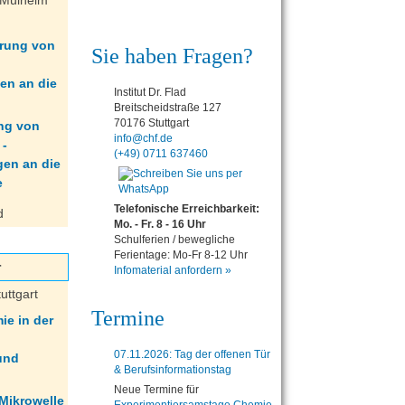
 Mülheim
erung von
Sie haben Fragen?
en an die
Institut Dr. Flad
Breitscheidstraße 127
70176 Stuttgart
info@chf.de
(+49) 0711 637460
Telefonische Erreichbarkeit:
d
Mo. - Fr. 8 - 16 Uhr
Schulferien / bewegliche
Ferientage: Mo-Fr 8-12 Uhr
r
Infomaterial anfordern »
tuttgart
Termine
e in der
07.11.2026: Tag der offenen Tür
 und
& Berufsinformationstag
Neue Termine für