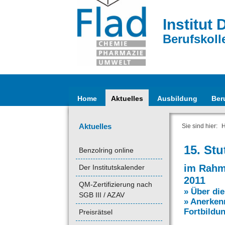
Institut 
Berufskoll
Home
Aktuelles
Ausbildung
Ber
Aktuelles
Sie sind hier:
15. Stu
Benzolring online
im Rahm
Der Institutskalender
2011
QM-Zertifizierung nach
» Über di
SGB III / AZAV
» Anerken
Fortbildu
Preisrätsel