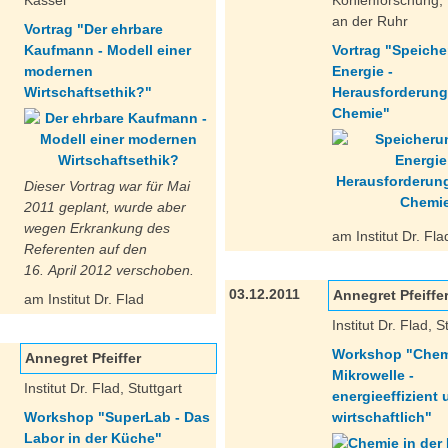
Kassel
Kohlenforschung,
an der Ruhr
Vortrag "Der ehrbare
Kaufmann - Modell einer
Vortrag "Speich
modernen
Energie -
Wirtschaftsethik?"
Herausforderung
Chemie"
Dieser Vortrag war für Mai
2011 geplant, wurde aber
wegen Erkrankung des
am Institut Dr. Fla
Referenten auf den
16. April 2012 verschoben.
03.12.2011
Annegret Pfeiffe
am Institut Dr. Flad
Institut Dr. Flad, S
Workshop "Chemi
Annegret Pfeiffer
Mikrowelle -
Institut Dr. Flad, Stuttgart
energieeffizient
Workshop "SuperLab - Das
wirtschaftlich"
Labor in der Küche"