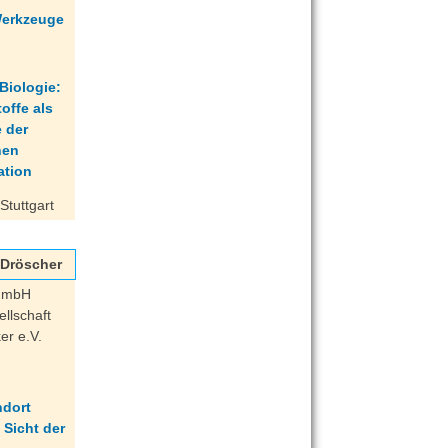
Werkzeuge
Stuttgart
l Dröscher
 GmbH
llschaft
er e.V.
ndort
Sicht der