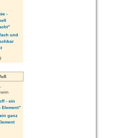
ie -
ell
acht"
d
ifuß
,
nheim
ff - ein
 Element"