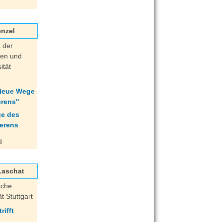
enzel
k der
ten und
ität
"Neue Wege
erens"
d
 Laschat
sche
t Stuttgart
rifft