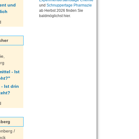
Experimentiersamstage Chemie
und
Schnuppertage Pharmazie
ab Herbst 2026 finden Sie
baldmöglichst hier.
d
cher
ie,
urg
ttel - Ist
eht?"
d
nberg
enberg /
eck