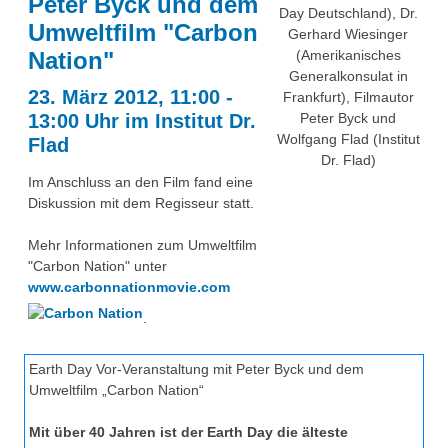
Peter Byck und dem
Über uns
Day Deutschland), Dr.
Umweltfilm "Carbon
Gerhard Wiesinger
QM-Zertifizierung nach SGB III / AZAV
Besonderheiten
Nation"
(Amerikanisches
Generalkonsulat in
Preisrätsel
23. März 2012, 11:00 -
Projekte
Frankfurt), Filmautor
13:00 Uhr im Institut Dr.
Peter Byck und
Unsere Linktipps
Eduthek
Wolfgang Flad (Institut
Flad
Dr. Flad)
Pressearchiv
Im Anschluss an den Film fand eine
Benzolring-Archiv
Diskussion mit dem Regisseur statt.
Mehr Informationen zum Umweltfilm
"Carbon Nation" unter
www.carbonnationmovie.com
.
Earth Day Vor-Veranstaltung mit Peter Byck und dem
Umweltfilm „Carbon Nation“
Mit über 40 Jahren ist der Earth Day die älteste