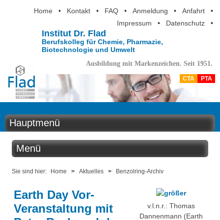
Home
•
Kontakt
•
FAQ
•
Anmeldung
•
Anfahrt
•
Impressum
•
Datenschutz
•
Institut Dr. Flad
Berufskolleg für Chemie, Pharmazie,
Biotechnologie und Umwelt
Ausbildung mit Markenzeichen. Seit 1951.
CTA
PTA
Hauptmenü
Home
Menü
Aktuelles
Aktuelles
Sie sind hier:
Home
>
Aktuelles
>
Benzolring-Archiv
Ausbildung
Earth Day Vor-
Benzolring online
Berufsinformation
Veranstaltung mit
v.l.n.r.: Thomas
Dannenmann (Earth
Der Institutskalender