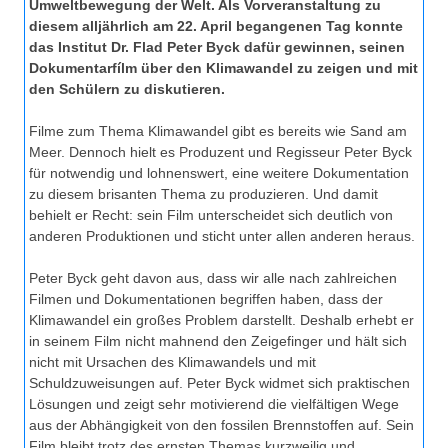
Umweltbewegung der Welt. Als Vorveranstaltung zu
diesem alljährlich am 22. April begangenen Tag konnte
das Institut Dr. Flad Peter Byck dafür gewinnen, seinen
Dokumentarfílm über den Klimawandel zu zeigen und mit
den Schülern zu diskutieren.
Filme zum Thema Klimawandel gibt es bereits wie Sand am
Meer. Dennoch hielt es Produzent und Regisseur Peter Byck
für notwendig und lohnenswert, eine weitere Dokumentation
zu diesem brisanten Thema zu produzieren. Und damit
behielt er Recht: sein Film unterscheidet sich deutlich von
anderen Produktionen und sticht unter allen anderen heraus.
Peter Byck geht davon aus, dass wir alle nach zahlreichen
Filmen und Dokumentationen begriffen haben, dass der
Klimawandel ein großes Problem darstellt. Deshalb erhebt er
in seinem Film nicht mahnend den Zeigefinger und hält sich
nicht mit Ursachen des Klimawandels und mit
Schuldzuweisungen auf. Peter Byck widmet sich praktischen
Lösungen und zeigt sehr motivierend die vielfältigen Wege
aus der Abhängigkeit von den fossilen Brennstoffen auf. Sein
Film bleibt trotz des ernsten Themas kurzweilig und