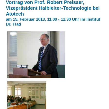
Vortrag von Prof. Robert Preisser,
Über uns
Vizepräsident Halbleiter-Technologie bei
QM-Zertifizierung nach SGB III / AZAV
Besonderheiten
Atotech
Preisrätsel
am 15. Februar 2013, 11.00 - 12.30 Uhr im Institut
Projekte
Dr. Flad
Unsere Linktipps
Eduthek
Pressearchiv
Benzolring-Archiv