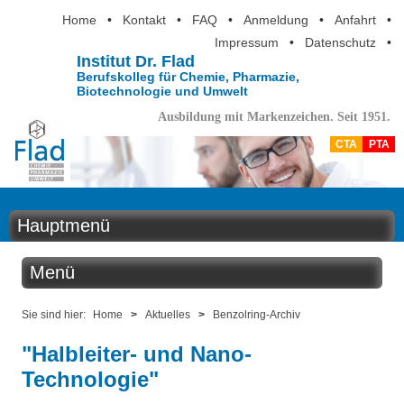
Home
•
Kontakt
•
FAQ
•
Anmeldung
•
Anfahrt
•
Impressum
•
Datenschutz
•
Institut Dr. Flad
Berufskolleg für Chemie, Pharmazie,
Biotechnologie und Umwelt
Ausbildung mit Markenzeichen. Seit 1951.
CTA
PTA
Hauptmenü
Home
Menü
Aktuelles
Aktuelles
Sie sind hier:
Home
>
Aktuelles
>
Benzolring-Archiv
Ausbildung
"Halbleiter- und Nano-
Benzolring online
Technologie"
Berufsinformation
Der Institutskalender