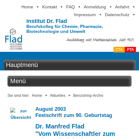
Home
•
Kontakt
•
FAQ
•
Anmeldung
•
Anfahrt
•
Impressum
•
Datenschutz
•
Institut Dr. Flad
Berufskolleg für Chemie, Pharmazie,
Biotechnologie und Umwelt
Ausbildung mit Markenzeichen. Seit 1951.
CTA
PTA
Hauptmenü
Home
Menü
Aktuelles
Aktuelles
Sie sind hier:
Home
>
Aktuelles
>
Benzolring-Archiv
Ausbildung
August 2003
Benzolring online
Festschrift zum 90. Geburtstag
Berufsinformation
Der Institutskalender
Dr. Manfred Flad
Über uns
"Vom Wissenschaftler zum
QM-Zertifizierung nach SGB III / AZAV