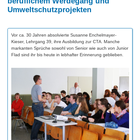
beruflichem Werdegang und
Über uns
Umweltschutzprojekten
QM-Zertifizierung nach SGB III / AZAV
Besonderheiten
Preisrätsel
Projekte
Vor ca. 30 Jahren absolvierte Susanne Enchelmayer-
Unsere Linktipps
Kieser, Lehrgang 39, ihre Ausbildung zur CTA. Manche
Eduthek
markanten Sprüche sowohl von Senior wie auch von Junior
Pressearchiv
Flad sind ihr bis heute in lebhafter Erinnerung geblieben.
Benzolring-Archiv