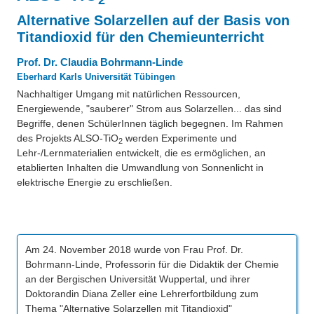
Über uns
Alternative Solarzellen auf der Basis von
QM-Zertifizierung nach SGB III / AZAV
Titandioxid für den Chemieunterricht
Besonderheiten
Preisrätsel
Prof. Dr. Claudia Bohrmann-Linde
Projekte
Eberhard Karls Universität Tübingen
Unsere Linktipps
Nachhaltiger Umgang mit natürlichen Ressourcen,
Eduthek
Energiewende, "sauberer" Strom aus Solarzellen... das sind
Pressearchiv
Begriffe, denen SchülerInnen täglich begegnen. Im Rahmen
des Projekts ALSO-TiO
werden Experimente und
Benzolring-Archiv
2
Lehr-/Lernmaterialien entwickelt, die es ermöglichen, an
etablierten Inhalten die Umwandlung von Sonnenlicht in
elektrische Energie zu erschließen.
Am 24. November 2018 wurde von Frau Prof. Dr.
Bohrmann-Linde, Professorin für die Didaktik der Chemie
an der Bergischen Universität Wuppertal, und ihrer
Doktorandin Diana Zeller eine Lehrerfortbildung zum
Thema "Alternative Solarzellen mit Titandioxid"