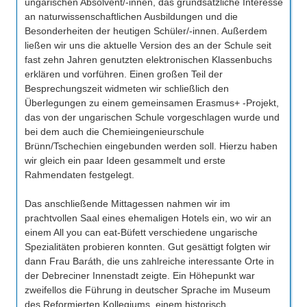
ungarischen Absolvent/-innen, das grundsätzliche Interesse
an naturwissenschaftlichen Ausbildungen und die
Besonderheiten der heutigen Schüler/-innen. Außerdem
ließen wir uns die aktuelle Version des an der Schule seit
fast zehn Jahren genutzten elektronischen Klassenbuchs
erklären und vorführen. Einen großen Teil der
Besprechungszeit widmeten wir schließlich den
Überlegungen zu einem gemeinsamen Erasmus+ -Projekt,
das von der ungarischen Schule vorgeschlagen wurde und
bei dem auch die Chemieingenieurschule
Brünn/Tschechien eingebunden werden soll. Hierzu haben
wir gleich ein paar Ideen gesammelt und erste
Rahmendaten festgelegt.
Das anschließende Mittagessen nahmen wir im
prachtvollen Saal eines ehemaligen Hotels ein, wo wir an
einem All you can eat-Büfett verschiedene ungarische
Spezialitäten probieren konnten. Gut gesättigt folgten wir
dann Frau Baráth, die uns zahlreiche interessante Orte in
der Debreciner Innenstadt zeigte. Ein Höhepunkt war
zweifellos die Führung in deutscher Sprache im Museum
des Reformierten Kollegiums, einem historisch