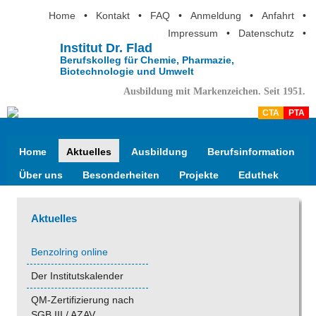
Home
•
Kontakt
•
FAQ
•
Anmeldung
•
Anfahrt
•
Impressum
•
Datenschutz
•
Institut Dr. Flad
Berufskolleg für Chemie, Pharmazie,
Biotechnologie und Umwelt
Ausbildung mit Markenzeichen. Seit 1951.
CTA
PTA
Home
Aktuelles
Ausbildung
Berufsinformation
Über uns
Besonderheiten
Projekte
Eduthek
Aktuelles
Benzolring online
Der Institutskalender
QM-Zertifizierung nach
SGB III / AZAV