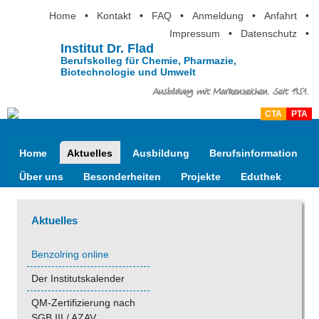
Home
•
Kontakt
•
FAQ
•
Anmeldung
•
Anfahrt
•
Impressum
•
Datenschutz
•
Institut Dr. Flad
Berufskolleg für Chemie, Pharmazie,
Biotechnologie und Umwelt
Ausbildung mit Markenzeichen. Seit 1951.
CTA
PTA
Home
Aktuelles
Ausbildung
Berufsinformation
Über uns
Besonderheiten
Projekte
Eduthek
Aktuelles
Benzolring online
Der Institutskalender
QM-Zertifizierung nach
SGB III / AZAV