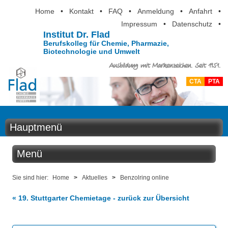
Home
•
Kontakt
•
FAQ
•
Anmeldung
•
Anfahrt
•
Impressum
•
Datenschutz
•
Institut Dr. Flad
Berufskolleg für Chemie, Pharmazie,
Biotechnologie und Umwelt
Ausbildung mit Markenzeichen. Seit 1951.
CTA
PTA
Hauptmenü
Home
Menü
Aktuelles
Aktuelles
Sie sind hier:
Home
>
Aktuelles
>
Benzolring online
Ausbildung
« 19. Stuttgarter Chemietage - zurück zur Übersicht
Benzolring online
Berufsinformation
Der Institutskalender