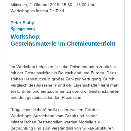
Über uns
Mittwoch, 2. Oktober 2019, 15:30 - 18:00 Uhr
QM-Zertifizierung nach SGB III / AZAV
Workshop im Institut Dr. Flad
Besonderheiten
Peter Slaby
Preisrätsel
Projekte
Spangenberg
Unsere Linktipps
Workshop:
Eduthek
Gesteinsmaterie im Chemieunterricht
Pressearchiv
Benzolring-Archiv
Im Workshop befassen sich die Teilnehmenden zunächst
mit der Gesteinsvielfalt in Deutschland und Europa. Dazu
stehen Handstücke in großer Zahl zur Verfügung. Durch
Vergleich des Aussehens und der Eigenschaften lernt man
ein Ordnen und ein Zuordnen zu den drei Gesteinsfamilien
und den gesteinsbildenden Prozessen.
"Kügelchen kleben" heißt es im zweiten Teil des
Workshops: Ausgehend vom Granit und seinen
mineralischen Bestandteilen werden Modelle zur
Betrachtung und zum Verständnis von Silikat-Strukturen