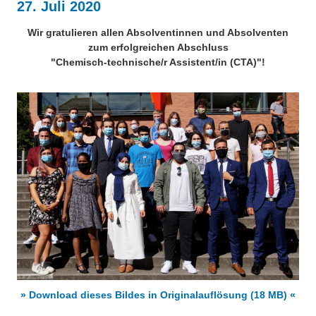
27. Juli 2020
Über uns
QM-Zertifizierung nach SGB III / AZAV
Wir gratulieren allen Absolventinnen und Absolventen
Besonderheiten
zum erfolgreichen Abschluss
Preisrätsel
"Chemisch-technische/r Assistent/in (CTA)"!
Projekte
Unsere Linktipps
Eduthek
Pressearchiv
Benzolring-Archiv
» Download dieses Bildes in Originalauflösung (18 MB) «