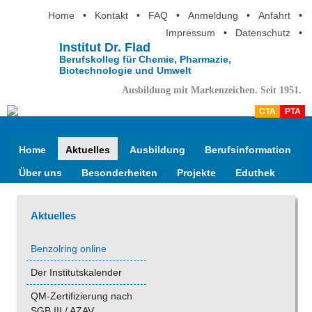
Home
•
Kontakt
•
FAQ
•
Anmeldung
•
Anfahrt
•
Impressum
•
Datenschutz
•
Institut Dr. Flad
Berufskolleg für Chemie, Pharmazie,
Biotechnologie und Umwelt
Ausbildung mit Markenzeichen. Seit 1951.
CTA
PTA
Home
Aktuelles
Ausbildung
Berufsinformation
Über uns
Besonderheiten
Projekte
Eduthek
Aktuelles
Benzolring online
Der Institutskalender
QM-Zertifizierung nach
SGB III / AZAV