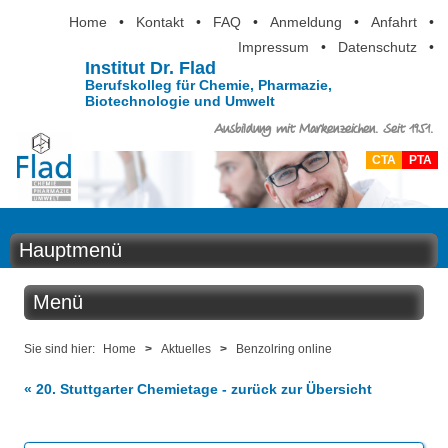
Home
•
Kontakt
•
FAQ
•
Anmeldung
•
Anfahrt
•
Impressum
•
Datenschutz
•
Institut Dr. Flad
Berufskolleg für Chemie, Pharmazie,
Biotechnologie und Umwelt
Ausbildung mit Markenzeichen. Seit 1951.
CTA
PTA
Hauptmenü
Home
Menü
Aktuelles
Aktuelles
Sie sind hier:
Home
>
Aktuelles
>
Benzolring online
Ausbildung
« 20. Stuttgarter Chemietage - zurück zur Übersicht
Benzolring online
Berufsinformation
Der Institutskalender