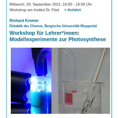
Über uns
Mittwoch, 29. September 2021, 16:00 - 18:00 Uhr
QM-Zertifizierung nach SGB III / AZAV
Workshop am Institut Dr. Flad
» Anfahrt
Besonderheiten
Richard Kremer
Preisrätsel
Projekte
Didaktik der Chemie, Bergische Universität Wuppertal
Unsere Linktipps
Workshop für Lehrer*innen:
Eduthek
Modellexperimente zur Photosynthese
Pressearchiv
Benzolring-Archiv