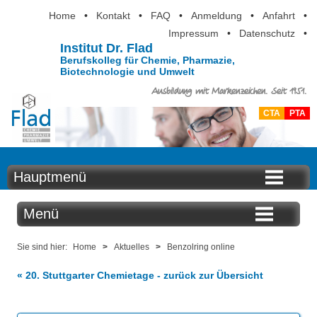
Home
•
Kontakt
•
FAQ
•
Anmeldung
•
Anfahrt
•
Impressum
•
Datenschutz
•
Institut Dr. Flad
Berufskolleg für Chemie, Pharmazie,
Biotechnologie und Umwelt
Ausbildung mit Markenzeichen. Seit 1951.
CTA
PTA
Hauptmenü
Home
Menü
Aktuelles
Aktuelles
Sie sind hier:
Home
>
Aktuelles
>
Benzolring online
Ausbildung
« 20. Stuttgarter Chemietage - zurück zur Übersicht
Benzolring online
Berufsinformation
Der Institutskalender