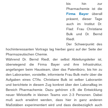
Besonderheiten
bis hin zur
Pharmachemie ist die
Preisrätsel
Projekte
Firma Bayer
überall
präsent, dieser Tage
Unsere Linktipps
Eduthek
auch im Institut Dr.
Pressearchiv
Flad: Frau Christiane
Bulk und Dr. Bernd
Benzolring-Archiv
Riedl.
Der Schwerpunkt des
hochinteressanten Vortrags lag hierbei ganz auf der Seite der
Pharmazeutischen Chemie.
Während Dr. Bernd Riedl, der selbst Abteilungsleiter ist,
überwiegend die Firma Bayer und ihre Infrastruktur,
angefangen beim Hausteam, über das Patentbüro, bis hin zu
den Laboranten, vorstellte, informierte Frau Bulk mehr über die
Aufgaben eines CTAs. Christiane Bulk ist selber Laborantin
und berichtete in diesem Zug konkret über den Laboralltag im
Bereich Pharmachemie. Dazu gehören z.B. die Entwicklung
neuer Wirkstoffe in kleinen Teams von 2-3 Personen. Dabei
muß auch erwähnt werden, dass hier in ganz anderen
Maßstäben experimentiert wird und dass diesbezüglich auch