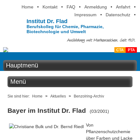
Home
•
Kontakt
•
FAQ
•
Anmeldung
•
Anfahrt
•
Impressum
•
Datenschutz
•
Institut Dr. Flad
Berufskolleg für Chemie, Pharmazie,
Biotechnologie und Umwelt
Ausbildung mit Markenzeichen. Seit 1951.
CTA
PTA
Hauptmenü
Home
Menü
Aktuelles
Aktuelles
Sie sind hier:
Home
>
Aktuelles
>
Benzolring-Archiv
Ausbildung
Bayer im Institut Dr. Flad
(03/2001)
Benzolring online
Berufsinformation
Von
Der Institutskalender
Über uns
Pflanzenschutzchemie
über Farben und Lacke
QM-Zertifizierung nach SGB III / AZAV