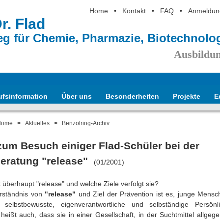
Home
•
Kontakt
•
FAQ
•
Anmeldun
Dr. Flad
eg für Chemie, Pharmazie, Biotechnol
Ausbildun
ufsinformation
Über uns
Besonderheiten
Projekte
E
Home
>
Aktuelles
>
Benzolring-Archiv
zum Besuch einiger Flad-Schüler bei der
eratung "release"
(01/2001)
überhaupt "release" und welche Ziele verfolgt sie?
rständnis von
"release"
und Ziel der Prävention ist es, junge Mensc
, selbstbewusste, eigenverantwortliche und selbständige Persönl
eißt auch, dass sie in einer Gesellschaft, in der Suchtmittel allgege