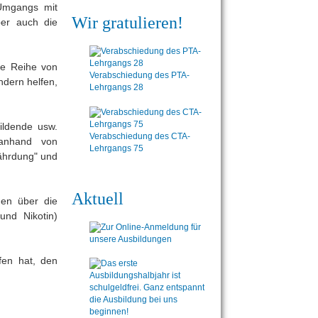
 Umgangs mit
Wir gratulieren!
ber auch die
ne Reihe von
Verabschiedung des PTA-
ndern helfen,
Lehrgangs 28
bildende usw.
Verabschiedung des CTA-
 anhand von
Lehrgangs 75
ährdung" und
Aktuell
nen über die
und Nikotin)
fen hat, den