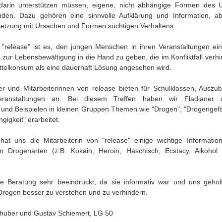
 darin unterstützen müssen, eigene, nicht abhängige Formen des
nden. Dazu gehören eine sinnvolle Aufklärung und Information, a
etzung mit Ursachen und Formen süchtigen Verhaltens.
 "release" ist es, den jungen Menschen in ihren Veranstaltungen ei
 zur Lebensbewältigung in die Hand zu geben, die im Konfliktfall verhi
ttelkonsum als eine dauerhaft Lösung angesehen wird.
ter und Mitarbeiterinnen von release bieten für Schulklassen, Auszu
veranstaltungen an. Bei diesem Treffen haben wir Fladianer
 und Beispielen in kleinen Gruppen Themen wie "Drogen", "Drogengef
igkeit" erarbeitet.
hat uns die Mitarbeiterin von "release" einige wichtige Informatio
n Drogenarten (z.B. Kokain, Heroin, Haschisch, Ecstacy, Alkohol 
e Beratung sehr beeindruckt, da sie informativ war und uns gehol
rogen besser zu verstehen und zu verhindern.
lhuber und Gustav Schiemert, LG 50