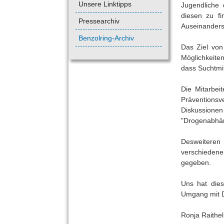
Unsere Linktipps
Jugendliche
diesen zu fi
Pressearchiv
Auseinanders
Benzolring-Archiv
Das Ziel von
Möglichkeiten
dass Suchtmi
Die Mitarbei
Präventions
Diskussionen
"Drogenabhäng
Desweiteren 
verschiedene
gegeben.
Uns hat dies
Umgang mit D
Ronja Raithe