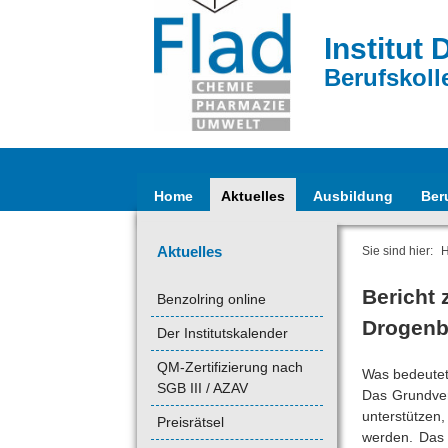
Institut 
Berufskoll
Home
Aktuelles
Ausbildung
Ber
Aktuelles
Sie sind hier:
Bericht 
Benzolring online
Drogenb
Der Institutskalender
QM-Zertifizierung nach
Was bedeutet 
SGB III / AZAV
Das Grundve
unterstützen
Preisrätsel
werden. Das h