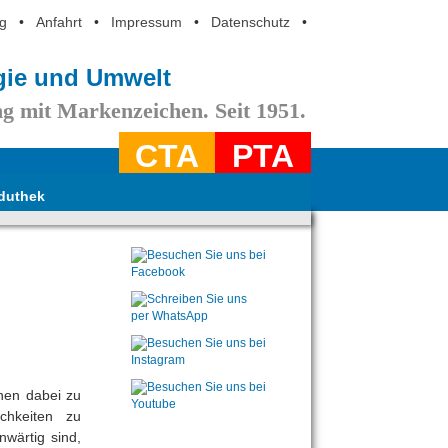
g
•
Anfahrt
•
Impressum
•
Datenschutz
•
ogie und Umwelt
g mit Markenzeichen. Seit 1951.
CTA
PTA
duthek
hen dabei zu
ichkeiten zu
nwärtig sind,