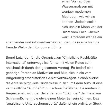
einen Vortrag über
Besonderheiten
Wasseranalysen mit
Preisrätsel
weniger modernen
Projekte
Methoden, wie wir sie
Unsere Linktipps
kennen. Jedoch stellte
Eduthek
sich uns ein Mann vor, der
Pressearchiv
"nicht vom Fach Chemie
war". Trotzdem war es ein
Benzolring-Archiv
spannender und informativer Vortrag, der uns in eine für uns
fremde Welt - den Kongo - entführte.
Bernd Lutz, der für die Organisation "Christliche Fachkräfte
International" unterwegs ist, führte mit vielen Fotos sehr
anschaulich durch den gesamten Vortrag. Es bedarf eine
gehörige Portion an Motivation und Mut, sich in ein vom
Bürgerkrieg erschütterten Gebiet vorzuwagen. Schon alleine
die Anreise birgt viele Hindernisse in sich: mit dem Auto ist eine
vermeintliche "Autobahn" nur schwer befahrbar. Besonders in
Regenzeiten, wird der Beifahrer zum "Erkunder" der Tiefe von
Schlammlöchern, die etwa einen Meter tief sein können. Das
"analytische Untersuchungsgerät" dafür ist ein ordinärer Stock.