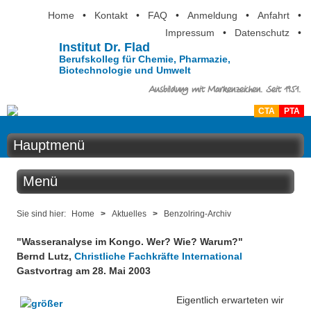
Home
•
Kontakt
•
FAQ
•
Anmeldung
•
Anfahrt
•
Impressum
•
Datenschutz
•
Institut Dr. Flad
Berufskolleg für Chemie, Pharmazie,
Biotechnologie und Umwelt
Ausbildung mit Markenzeichen. Seit 1951.
CTA
PTA
Hauptmenü
Home
Menü
Aktuelles
Aktuelles
Sie sind hier:
Home
>
Aktuelles
>
Benzolring-Archiv
Ausbildung
"Wasseranalyse im Kongo. Wer? Wie? Warum?"
Benzolring online
Bernd Lutz,
Christliche Fachkräfte International
Berufsinformation
Gastvortrag am 28. Mai 2003
Der Institutskalender
Über uns
Eigentlich erwarteten wir
QM-Zertifizierung nach SGB III / AZAV