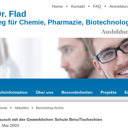
Home
•
Kontakt
•
FAQ
•
Anmeldun
Dr. Flad
eg für Chemie, Pharmazie, Biotechnol
Ausbildun
ufsinformation
Über uns
Besonderheiten
Projekte
E
Home
>
Aktuelles
>
Benzolring-Archiv
ausch mit der Gewerblichen Schule Brno/Tschechien
4. Mai 2003