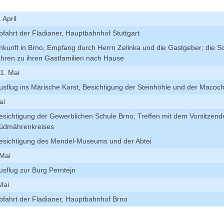
 April
bfahrt der Fladianer, Hauptbahnhof Stuttgart
nkunft in Brno, Empfang durch Herrn Zelinka und die Gastgeber; die S
ahren zu ihren Gastfamilien nach Hause
1. Mai
usflug ins Märische Karst, Besichtigung der Steinhöhle und der Macoc
ai
esichtigung der Gewerblichen Schule Brno; Treffen mit dem Vorsitzen
üdmährenkreises
esichtigung des Mendel-Museums und der Abtei
 Mai
usflug zur Burg Perntejn
Mai
bfahrt der Fladianer, Hauptbahnhof Brno