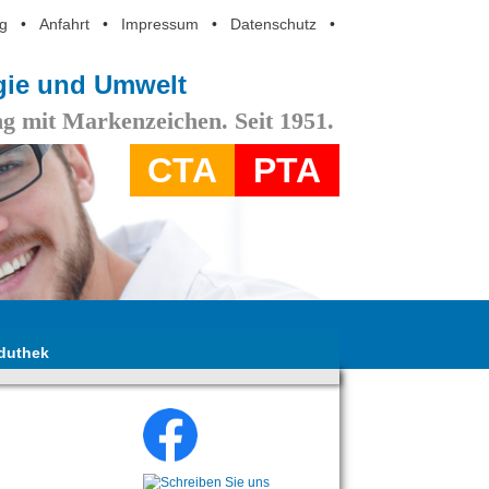
g
•
Anfahrt
•
Impressum
•
Datenschutz
•
ogie und Umwelt
g mit Markenzeichen. Seit 1951.
CTA
PTA
duthek