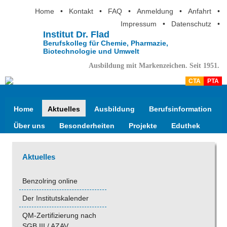
Home
•
Kontakt
•
FAQ
•
Anmeldung
•
Anfahrt
•
Impressum
•
Datenschutz
•
Institut Dr. Flad
Berufskolleg für Chemie, Pharmazie,
Biotechnologie und Umwelt
Ausbildung mit Markenzeichen. Seit 1951.
CTA
PTA
Home
Aktuelles
Ausbildung
Berufsinformation
Über uns
Besonderheiten
Projekte
Eduthek
Aktuelles
Benzolring online
Der Institutskalender
QM-Zertifizierung nach
SGB III / AZAV