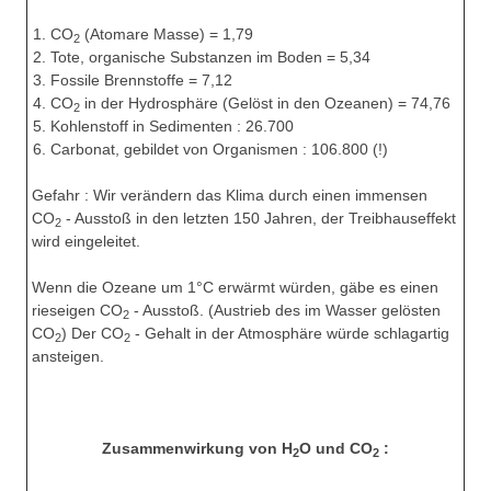
CO
(Atomare Masse) = 1,79
2
Tote, organische Substanzen im Boden = 5,34
Fossile Brennstoffe = 7,12
CO
in der Hydrosphäre (Gelöst in den Ozeanen) = 74,76
2
Kohlenstoff in Sedimenten : 26.700
Carbonat, gebildet von Organismen : 106.800 (!)
Gefahr : Wir verändern das Klima durch einen immensen
CO
- Ausstoß in den letzten 150 Jahren, der Treibhauseffekt
2
wird eingeleitet.
Wenn die Ozeane um 1°C erwärmt würden, gäbe es einen
rieseigen CO
- Ausstoß. (Austrieb des im Wasser gelösten
2
CO
) Der CO
- Gehalt in der Atmosphäre würde schlagartig
2
2
ansteigen.
Zusammenwirkung von H
O und CO
:
2
2