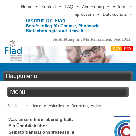
Home
•
Kontakt
•
FAQ
•
Anmeldung
•
Anfahrt
•
Impressum
•
Datenschutz
•
Institut Dr. Flad
Berufskolleg für Chemie, Pharmazie,
Biotechnologie und Umwelt
Ausbildung mit Markenzeichen. Seit 1951.
CTA
PTA
Hauptmenü
Home
Menü
Aktuelles
Aktuelles
Sie sind hier:
Home
>
Aktuelles
>
Benzolring-Archiv
Ausbildung
Was unsere Erde lebendig hält.
Benzolring online
Ein Überblick über
Berufsinformation
Selbstorganisationsprozesse in
Der Institutskalender