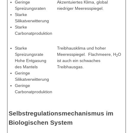
Geringe
Akzentuiertes Klima, global
Spreizungsraten
niedriger Meeresspiegel.
Starke
Silikatverwitterung
Starke
Carbonatproduktion
Starke
Treibhausklima und hoher
Spreizungsrate
Meeresspiegel.
Flachmeere, H
O
2
Hohe Entgasung
ist auch ein schwaches
des Mantels
Treibhausgas.
Geringe
Silikatverwitterung
Geringe
Carbonatproduktion
Selbstregulationsmechanismus im
Biologischen System