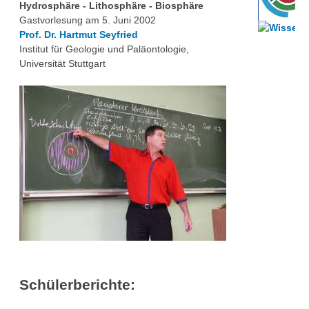
Hydrosphäre - Lithosphäre - Biosphäre
Über uns
Gastvorlesung am 5. Juni 2002
QM-Zertifizierung nach SGB III / AZAV
Prof. Dr. Hartmut Seyfried
Besonderheiten
Institut für Geologie und Paläontologie,
Preisrätsel
Universität Stuttgart
Projekte
Unsere Linktipps
Eduthek
Pressearchiv
Benzolring-Archiv
Schülerberichte: