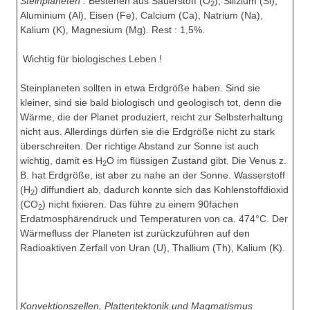
Steinplaneten :
Bestehen aus Sauerstoff (O
), Silizium (Si),
2
Aluminium (Al), Eisen (Fe), Calcium (Ca), Natrium (Na),
Kalium (K), Magnesium (Mg). Rest : 1,5%.
Wichtig für biologisches Leben !
Steinplaneten sollten in etwa Erdgröße haben. Sind sie
kleiner, sind sie bald biologisch und geologisch tot, denn die
Wärme, die der Planet produziert, reicht zur Selbsterhaltung
nicht aus. Allerdings dürfen sie die Erdgröße nicht zu stark
überschreiten. Der richtige Abstand zur Sonne ist auch
wichtig, damit es H
O im flüssigen Zustand gibt. Die Venus z.
2
B. hat Erdgröße, ist aber zu nahe an der Sonne. Wasserstoff
(H
) diffundiert ab, dadurch konnte sich das Kohlenstoffdioxid
2
(CO
) nicht fixieren. Das führe zu einem 90fachen
2
Erdatmosphärendruck und Temperaturen von ca. 474°C. Der
Wärmefluss der Planeten ist zurückzuführen auf den
Radioaktiven Zerfall von Uran (U), Thallium (Th), Kalium (K).
Konvektionszellen, Plattentektonik und Magmatismus