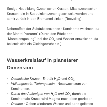
Stetige Neubildung Ozeanischer Krusten, Mittelozeanischer
Krusten, die in Subduktionszonen geschluckt werden und
somit zurück in den Erdmantel sinken (Recycling).
Nebeneffekt der Subduktionszonen : Kontinente wachsen, da
der Mantel "verarmt" (Durch den Effekt der
"Mantelentgasung", bei der CO
und Wasser entweichen, da-
2
bei stellt sich ein Gleichgewicht ein.)
Wasserkreislauf in planetarer
Dimension
Ozeanische Kruste :
Enthält H
O und CO
.
2
2
Vulkangestein, Tiefengestein :
Nettowachstum von
Kontinenten.
Durch das Aufsteigen von H
O und CO
durch die
2
2
Kontinentale Kruste wird Magma nach oben getrieben.
Ozeane :
Geben wiederum Wasser und darin gelöstes